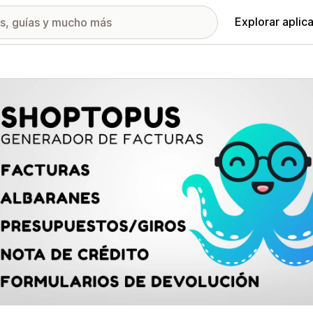
Explorar aplic
ía de imágenes destacadas