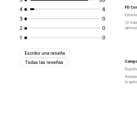
FD Cu
4
4
Estado
3
0
12 mes
2
0
aplica
1
0
Escribir una reseña
Campo
Todas las reseñas
Españ
Alrede
la apli