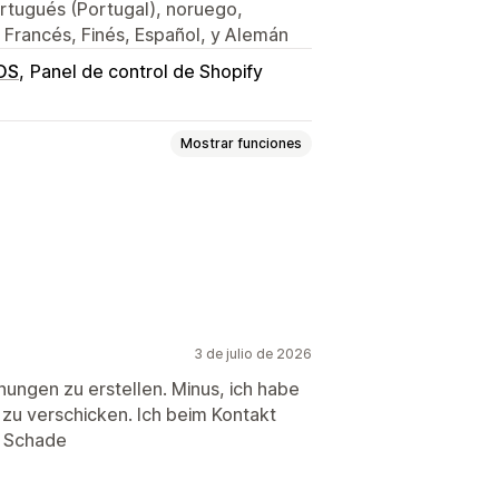
ortugués (Portugal), noruego,
 Francés, Finés, Español, y Alemán
OS
Panel de control de Shopify
Mostrar funciones
Pedidos preliminares
 entrega
Documentos aduaneros
uciones
3 de julio de 2026
Campos
Números de factura
nungen zu erstellen. Minus, ich habe
gos de barras
Logos
 zu verschicken. Ich beim Kontakt
. Schade
o
Generación de PDF