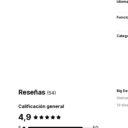
Idiom
Funci
Categ
Reseñas
Big De
(54)
Alema
19 día
Calificación general
4,9
5
50