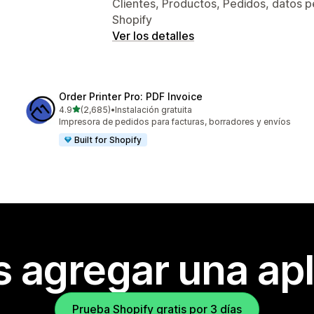
Clientes, Productos, Pedidos, datos p
Shopify
Ver los detalles
Order Printer Pro: PDF Invoice
de 5 estrellas
4.9
(2,685)
•
Instalación gratuita
2685 reseñas en total
Impresora de pedidos para facturas, borradores y envíos
Built for Shopify
s agregar una apl
Prueba Shopify gratis por 3 días