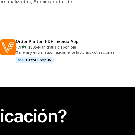
ersonalizados, Administrador de
Order Printer: PDF Invoice App
de 5 estrellas
4.9
(1,130)
•
Plan gratis disponible
1130 reseñas en total
Generar y enviar automáticamente facturas, cotizaciones
Built for Shopify
icación?