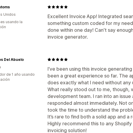
Impresión y exportación
Numeración 
stoms
s Unidos
Excellent Invoice App! Integrated sea
es usando la
something custom coded for my needs
ción
done within one day! Can't say enough
invoice generator.
s Del Abuelo
a
I’ve been using this invoice generating
dor de 1 año usando
been a great experience so far. The app
cación
does exactly what I need without any
What really stood out to me, though, 
development team. I ran into an issue
responded almost immediately. Not onl
took the time to understand the proble
It’s rare to find both a solid app and a
Highly recommend this to any Shopify s
invoicing solution!