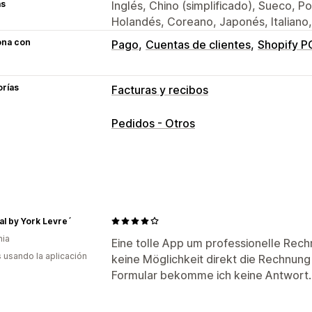
as
Inglés, Chino (simplificado), Sueco, P
Holandés, Coreano, Japonés, Italiano,
ona con
Pago
Cuentas de clientes
Shopify P
orías
Facturas y recibos
Tipos de documentos
Pedidos - Otros
Facturas
Recibos
Notas de crédito
Confirmaciones de pedidos
Notas de
Nota de entrega
Reembolsos
Devol
Personalización
al by York Levre´
Color y fuente
Promoción de marca
nia
Eine tolle App um professionelle Rech
Cálculo de impuestos
Plantillas
Códi
s usando la aplicación
keine Möglichkeit direkt die Rechnung
Múltiples monedas
Múltiples idiomas
Formular bekomme ich keine Antwort
Gestión de archivos
Descarga masiva
Nombres de archiv