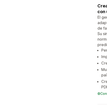
Crea
con 
El ge
adapt
de fa
Su si
norma
predi
Per
Imp
Cre
Mue
paí
Cre
PD
Con