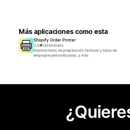
Más aplicaciones como esta
Shopify Order Printer
de 5 estrellas
3.5
(355)
•
Gratis
355 reseñas en total
Imprime listas de preparación, facturas y listas de
empaque personalizadas, y más
¿Quiere