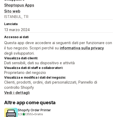
Shoptopus Apps
Sito web
ISTANBUL, TR
Lanciata
13 marzo 2024
Accesso ai dati
Questa app deve accedere ai seguenti dati per funzionare con
il tuo negozio. Scopri perché su
informativa sulla privacy
degli sviluppatori.
Visualizza dati clienti:
Dati sensibili, dati su dispositivo e attività
Visualizza dati di staff e collaboratori:
Proprietario del negozio
Visualizza e modifica i dati del negozio:
Clienti, prodotti, ordini, dati personalizzati, Pannello di
controllo Shopify
Vedi i dettagli
Altre app come questa
Shopify Order Printer
stelle su 5
3,5
(355)
•
Gratis
355 recensioni totali