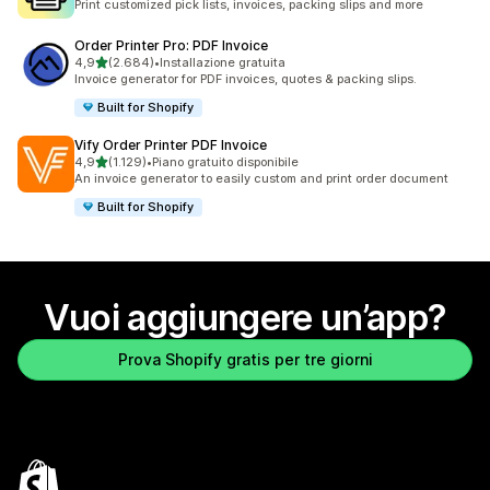
Print customized pick lists, invoices, packing slips and more
Order Printer Pro: PDF Invoice
stelle su 5
4,9
(2.684)
•
Installazione gratuita
2684 recensioni totali
Invoice generator for PDF invoices, quotes & packing slips.
Built for Shopify
Vify Order Printer PDF Invoice
stelle su 5
4,9
(1.129)
•
Piano gratuito disponibile
1129 recensioni totali
An invoice generator to easily custom and print order document
Built for Shopify
Vuoi aggiungere un’app?
Prova Shopify gratis per tre giorni