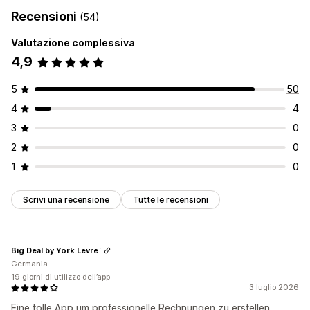
Documenti doganali
Documenti di trasporto
Rimborsi
Recensioni
(54)
Resi
Valutazione complessiva
Personalizzazione
4,9
Colore e font
Branding
Campi
Numeri di fattura
Calcolo delle imposte
Modelli
Codici a barre
Loghi
5
50
Multivaluta
Multilingua
4
4
Gestione dei file
3
0
Download in blocco
Denominazione dei file
2
0
Generazione di PDF
Stampa ed esportazione
1
0
Numerazione sequenziale
Scrivi una recensione
Tutte le recensioni
Big Deal by York Levre´
Germania
19 giorni di utilizzo dell’app
3 luglio 2026
Eine tolle App um professionelle Rechnungen zu erstellen.