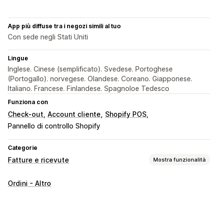
App più diffuse tra i negozi simili al tuo
Con sede negli Stati Uniti
Lingue
Inglese. Cinese (semplificato). Svedese. Portoghese
(Portogallo). norvegese. Olandese. Coreano. Giapponese.
Italiano. Francese. Finlandese. Spagnoloe Tedesco
Funziona con
Check-out
Account cliente
Shopify POS
Pannello di controllo Shopify
Categorie
Fatture e ricevute
Mostra funzionalità
Tipi di documento
Ordini - Altro
Fatture
Ricevute
Note di credito
Bozze di ordini
Conferme degli ordini
Bolle di consegna