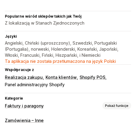
Popularne wśród sklepów takich jak Twój
Z lokalizacją w Stanach Zjednoczonych
Języki
Angielski, Chiński (uproszczony), Szwedzki, Portugalski
(Portugalia), norweski, Holenderski, Koreański, Japoński,
Włoski, Francuski, Fiński, Hiszpański, i Niemiecki
Ta aplikacja nie została przetłumaczona na język Polski
Współpracuje z
Realizacja zakupu
Konta klientów
Shopify POS
Panel administracyjny Shopify
Kategorie
Faktury i paragony
Pokaż funkcje
Typy dokumentów
Zamówienia – Inne
Faktury
Paragony
Noty uznaniowe
Wersje robocze zamówienia
Potwierdzenia zamówienia