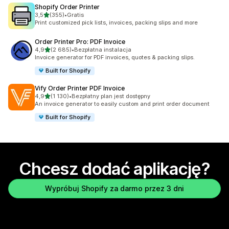
Shopify Order Printer
na 5 gwiazdek
3,5
(355)
•
Gratis
Łączna liczba recenzji: 355
Print customized pick lists, invoices, packing slips and more
Order Printer Pro: PDF Invoice
na 5 gwiazdek
4,9
(2 685)
•
Bezpłatna instalacja
Łączna liczba recenzji: 2685
Invoice generator for PDF invoices, quotes & packing slips.
Built for Shopify
Vify Order Printer PDF Invoice
na 5 gwiazdek
4,9
(1 130)
•
Bezpłatny plan jest dostępny
Łączna liczba recenzji: 1130
An invoice generator to easily custom and print order document
Built for Shopify
Chcesz dodać aplikację?
Wypróbuj Shopify za darmo przez 3 dni