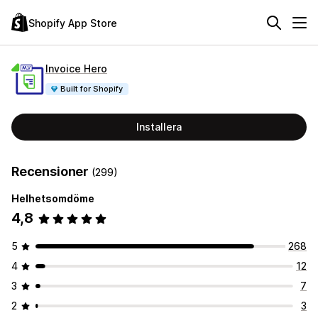
Shopify App Store
Invoice Hero
Built for Shopify
Installera
Recensioner
(299)
Helhetsomdöme
4,8
5
268
4
12
3
7
2
3