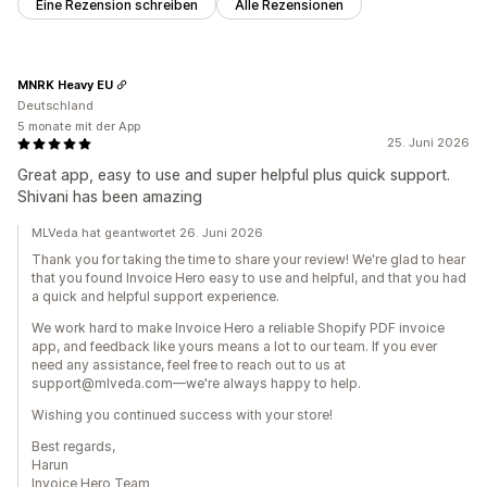
Eine Rezension schreiben
Alle Rezensionen
MNRK Heavy EU
Deutschland
5 monate mit der App
25. Juni 2026
Great app, easy to use and super helpful plus quick support.
Shivani has been amazing
MLVeda hat geantwortet 26. Juni 2026
Thank you for taking the time to share your review! We're glad to hear
that you found Invoice Hero easy to use and helpful, and that you had
a quick and helpful support experience.
We work hard to make Invoice Hero a reliable Shopify PDF invoice
app, and feedback like yours means a lot to our team. If you ever
need any assistance, feel free to reach out to us at
support@mlveda.com—we're always happy to help.
Wishing you continued success with your store!
Best regards,
Harun
Invoice Hero Team