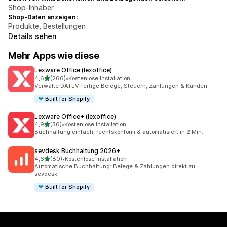
Shop-Inhaber
Shop-Daten anzeigen:
Produkte, Bestellungen
Details sehen
Mehr Apps wie diese
Lexware Office (lexoffice)
von 5 Sternen
4,6
(266)
•
Kostenlose Installation
266 Rezensionen insgesamt
Verwalte DATEV-fertige Belege, Steuern, Zahlungen & Kunden
Built for Shopify
Lexware Office+ (lexoffice)
von 5 Sternen
4,9
(36)
•
Kostenlose Installation
36 Rezensionen insgesamt
Buchhaltung einfach, rechtskonform & automatisiert in 2 Min.
sevdesk Buchhaltung 2026+
von 5 Sternen
4,6
(80)
•
Kostenlose Installation
80 Rezensionen insgesamt
Automatische Buchhaltung: Belege & Zahlungen direkt zu
sevdesk
Built for Shopify