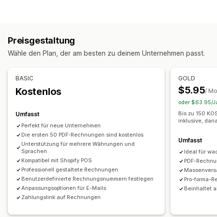
Rechnungen
Belege
Bestellbestätigungen
Lieferscheine
Finanzielle Berichte
Anpassung
Einkommen und Guthaben
Cashflow
Farbe und Schriftart
Branding
Felder
Absender-E-Mail
Preisgestaltung
Benutzerdefinierte Berichte
Performance-Dashboard
Steuerberechnung
Vorlagen
Barcodes
Logos
Wähle den Plan, der am besten zu deinem Unternehmen passt.
Finanztransaktionen
Mehrere Währungen
Abrechnung und Rechnungsstellung
Forderungen
BASIC
GOLD
Dateimanagement
Bestellungen
$5.95
Kostenlos
/ M
Massendownload
E-Mail-Automatisierung
oder $63.95/Ja
Automatisierte Datensynchronisierung
PDF-Generierung
Drucken und Exportieren
Bis zu 150 K
Umfasst
Bestelldetails
Auszahlungen
Datensicherheit
inklusive, da
Perfekt für neue Unternehmen
Die ersten 50 PDF-Rechnungen sind kostenlos
Umfasst
Unterstützung für mehrere Währungen und
Sprachen
Ideal für w
Kompatibel mit Shopify POS
PDF-Rechnu
Professionell gestaltete Rechnungen
Massenvers
Benutzerdefinierte Rechnungsnummern festlegen
Pro-forma-R
Anpassungsoptionen für E-Mails
Beinhaltet a
Zahlungslink auf Rechnungen