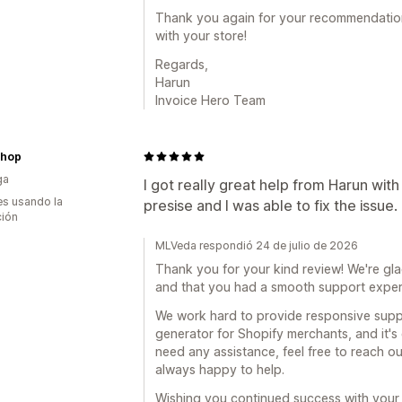
Thank you again for your recommendatio
with your store!
Regards,
Harun
Invoice Hero Team
xshop
ga
I got really great help from Harun with
s usando la
presise and I was able to fix the issue.
ción
MLVeda respondió 24 de julio de 2026
Thank you for your kind review! We're gla
and that you had a smooth support experi
We work hard to provide responsive supp
generator for Shopify merchants, and it's
need any assistance, feel free to reach
always happy to help.
Wishing you continued success with your 