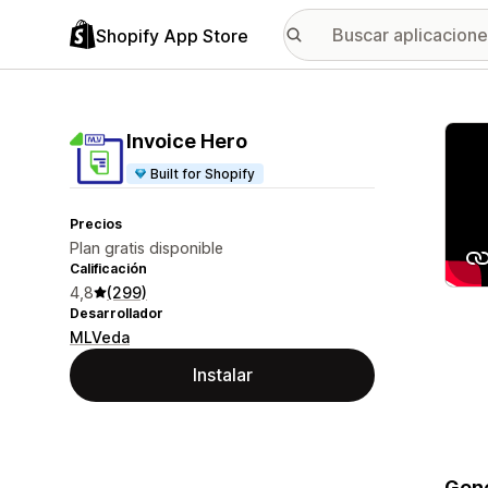
Shopify App Store
Galer
Invoice Hero
Built for Shopify
Precios
Plan gratis disponible
Calificación
4,8
(299)
Desarrollador
MLVeda
Instalar
Gene