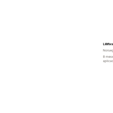
Lillifi
Norue
8 mese
aplica