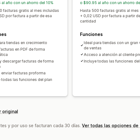
 al año con un ahorro del 10%
o $90.95 al año con un ahorro d
 facturas gratis al mes incluidas
Hasta 500 facturas gratis al mes 
D por factura a partir de esa
+ 0,02 USD por factura a partir d
cantidad
nes
Funciones
para tiendas en crecimiento
Ideal para tiendas con un gran
de ventas
 facturas en PDF de forma
tica
Acceso a atención al cliente p
 y descargar facturas de forma
Incluye todas las funciones del
a
y enviar facturas proforma
e todas las funciones del plan
 original
tes y por uso se facturan cada 30 días.
Ver todas las opciones de