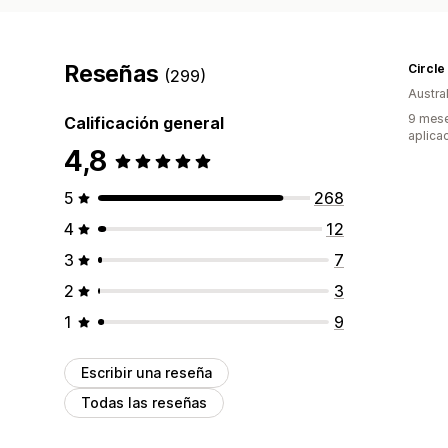
Reseñas
Circle
(299)
Austral
9 mese
Calificación general
aplica
4,8
5
268
4
12
3
7
2
3
1
9
Escribir una reseña
Todas las reseñas