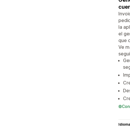
cuen
Invoi
pedid
la ap
el ge
que c
Ve má
segui
Gen
se
Imp
Cre
Des
Cre
Con
Idiom