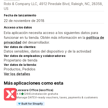
Robi & Company LLC, 4912 Pinedale Blvd, Raleigh, NC, 28358,
US
Fecha de lanzamiento
22 de noviembre de 2018
Acceso a los datos
Esta aplicación necesita acceso a los siguientes datos para
funcionar en tu tienda. Obtén más información en la
política de
privacidad
del desarrollador.
Ver datos de clientes:
Datos sensibles, datos del dispositivo y de la actividad
Ver datos de empleados y colaboradores:
Propietario de tienda
Ver datos de la tienda:
Productos, Pedidos
Ver los detalles
Más aplicaciones como esta
Lexware Office (lexoffice)
de 5 estrellas
4.6
(266)
•
Instalación gratuita
266 reseñas en total
Manage DATEV-ready vouchers, taxes, payments & customers
Built for Shopify