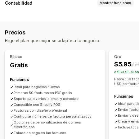
Tipos de documentos
Contabilidad
Mostrar funciones
Facturas
Recibos
Confirmaciones de pedidos
Informes financieros
Nota de entrega
Ingresos y saldo
Flujo de caja
Informes personalizados
Personalización
Precios
Panel de control de rendimiento
Color y fuente
Promoción de marca
Campos
Elige el plan que mejor se adapte a tu negocio.
Operaciones financieras
Correo electrónico del remitente
Cálculo de impuestos
Facturación
Cuentas por cobrar
Pedidos de compra
Plantillas
Códigos de barras
Logos
Múltiples monedas
Básico
Oro
$5.95
Gratis
Sincronización de datos automatizada
al 
Gestión de archivos
o $63.95 al añ
Detalles del pedido
Pagos
Descarga masiva
Automatización de correos electrónicos
Hasta 150 fact
Funciones
Generación de PDF
Impresión y exportación
USD por factur
Ideal para negocios nuevos
Seguridad de los datos
Primeras 50 facturas en PDF gratis
Funciones
Soporte para varios idiomas y monedas
Ideal para t
Compatible con Shopify POS
Enviar fact
Facturas con diseño profesional
Enviar y de
Configurar números de factura personalizados
Crear y envi
Opciones de personalización de correos
electrónicos
Incluye toda
Enlace de pago en las facturas