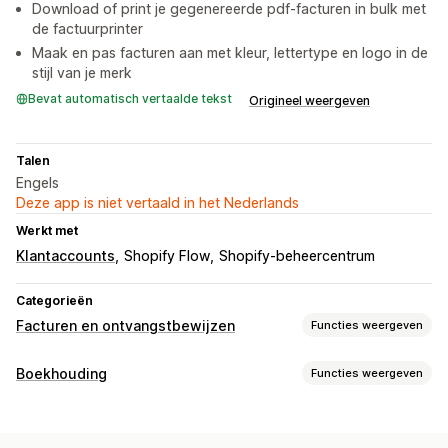
Download of print je gegenereerde pdf-facturen in bulk met
de factuurprinter
Maak en pas facturen aan met kleur, lettertype en logo in de
stijl van je merk
Bevat automatisch vertaalde tekst
Origineel weergeven
Talen
Engels
Deze app is niet vertaald in het Nederlands
Werkt met
Klantaccounts
Shopify Flow
Shopify-beheercentrum
Categorieën
Facturen en ontvangstbewijzen
Functies weergeven
Soorten documenten
Boekhouding
Functies weergeven
Facturen
Bonnen
Bestelbevestigingen
Pakbonnen
Financiële rapporten
Aanpassing
Inkomen en balans
Cashflow
Aangepaste rapporten