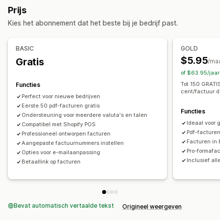
Kleur en lettertype
Branding
Velden
Prijs
Prestatiedashboard
E-mailadres van afzender
Belastingberekening
Templates
Kies het abonnement dat het beste bij je bedrijf past.
Financiële activiteiten
Barcodes
Logo's
Meerdere valuta
Facturatie
Debiteuren
Inkooporders
BASIC
GOLD
Bestandsbeheer
$5.95
Gratis
Automatische gegevenssynchronisatie
/ma
Downloaden in bulk
Automatische e-mails
Pdf-generatie
of $63.95/jaa
Bestellingsgegevens
Uitbetalingen
Afdrukken en exporteren
Gegevensbeveiliging
Tot 150 GRATI
Functies
cent/factuur 
Perfect voor nieuwe bedrijven
Eerste 50 pdf-facturen gratis
Functies
Ondersteuning voor meerdere valuta's en talen
Ideaal voor 
Compatibel met Shopify POS
Pdf-facture
Professioneel ontworpen facturen
Facturen in
Aangepaste factuurnummers instellen
Pro-formafa
Opties voor e-mailaanpassing
Inclusief a
Betaallink op facturen
Bevat automatisch vertaalde tekst
Origineel weergeven