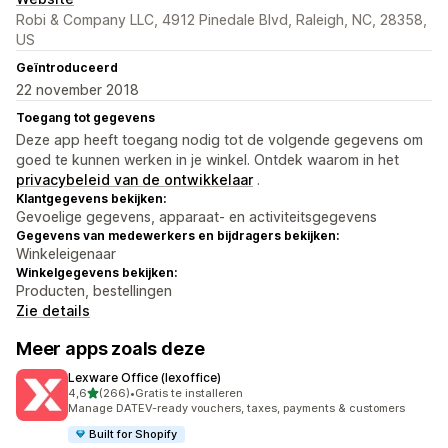
Robi & Company LLC, 4912 Pinedale Blvd, Raleigh, NC, 28358,
US
Geïntroduceerd
22 november 2018
Toegang tot gegevens
Deze app heeft toegang nodig tot de volgende gegevens om
goed te kunnen werken in je winkel. Ontdek waarom in het
privacybeleid van de ontwikkelaar
.
Klantgegevens bekijken:
Gevoelige gegevens, apparaat- en activiteitsgegevens
Gegevens van medewerkers en bijdragers bekijken:
Winkeleigenaar
Winkelgegevens bekijken:
Producten, bestellingen
Zie details
Meer apps zoals deze
Lexware Office (lexoffice)
van 5 sterren
4,6
(266)
•
Gratis te installeren
266 recensies in totaal
Manage DATEV-ready vouchers, taxes, payments & customers
Built for Shopify