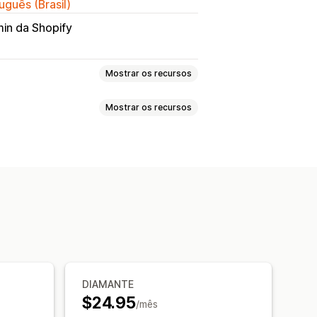
uguês (Brasil)
in da Shopify
Mostrar os recursos
Mostrar os recursos
s de pedidos
Guias de remessa
órios personalizados
il do remetente
Cálculo de tributo
Em várias moedas
r
Pedidos de compra
-mails
Geração de PDF
dos dados
DIAMANTE
$24.95
/mês