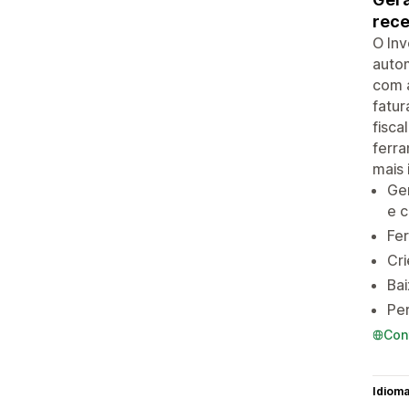
rece
O Inv
autom
com a
fatur
fisca
ferr
mais 
Ge
e c
Fe
Cri
Bai
Per
Con
Idiom