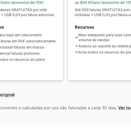
5/ano (economia de 10%)
ou $90.95/ano (economia de 15
faturas GRATUITAS por mês
Até 500 faturas GRATUITAS por
 + US$ 0,03 por fatura adicional
incluídas + US$ 0,02 por fatura a
os
Recursos
para lojas em crescimento
Mais adequado para lojas com
volume de vendas
 faturas em PDF automaticamente
Acesso ao suporte ao cliente
 e baixar faturas em massa
Inclui todos os recursos do pl
 enviar faturas proforma
 todos os recursos do plano
original
rrentes e calculadas por uso são faturadas a cada 30 dias.
Ver t