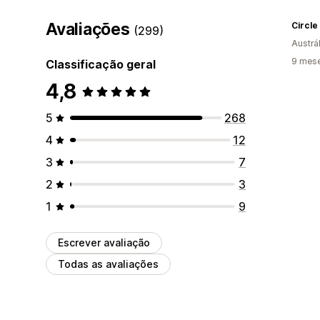
Avaliações
Circle
(299)
Austrál
9 mes
Classificação geral
4,8
5
268
4
12
3
7
2
3
1
9
Escrever avaliação
Todas as avaliações