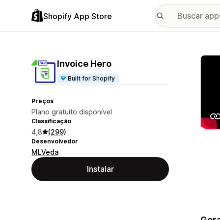
Shopify App Store
Galer
Invoice Hero
Built for Shopify
Preços
Plano gratuito disponível
Classificação
4,8
(299)
Desenvolvedor
MLVeda
Instalar
Gera