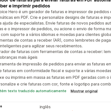
ber e imprimir pedidos
oice Hero é um gerador de faturas e impressor de pedidos c
áticas em PDF. Crie e personalize designs de faturas e im
 ajuda de especialistas. Envie faturas de novos pedidos 
as e o impressor de pedidos, ou acione o envio de forma m
l com suporte a vários idiomas e moedas para clientes glob
amentas de contas a receber (AR), como lembretes de pag
inteligentes para agilizar seus recebimentos.
rador de faturas com ferramentas de contas a receber: le
obranças mais ágeis
rramenta de impressão de pedidos para enviar as faturas e
e faturas em conformidade fiscal e suporte a várias moeda
xe ou imprima em massa as faturas em PDF geradas com o i
sonalize e crie faturas com cor, fonte e logotipo para com
tém texto traduzido automaticamente
Mostrar original
as
inglês