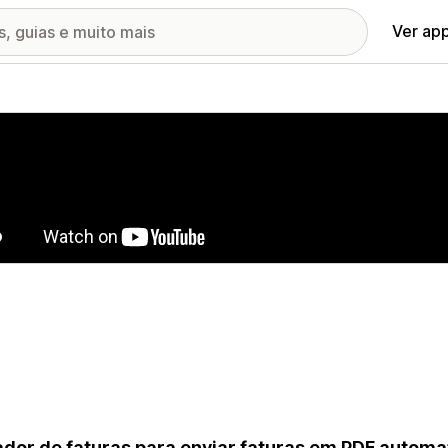
Ver ap
ia de imagens em destaque
dor de faturas para enviar faturas em PDF automa