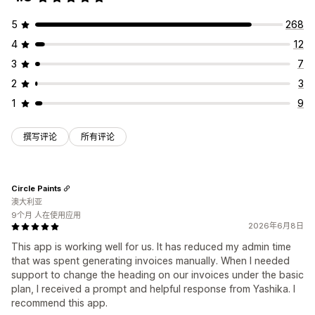
5
268
4
12
3
7
2
3
1
9
撰写评论
所有评论
Circle Paints
澳大利亚
9个月 人在使用应用
2026年6月8日
This app is working well for us. It has reduced my admin time
that was spent generating invoices manually. When I needed
support to change the heading on our invoices under the basic
plan, I received a prompt and helpful response from Yashika. I
recommend this app.