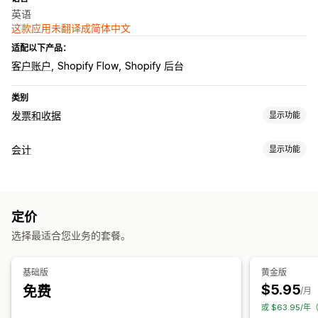
英语
这款应用未翻译成简体中文
适配以下产品：
客户账户
Shopify Flow
Shopify 后台
类别
发票和收据
显示功能
文件类型
会计
显示功能
发票
收据
订单确认
装箱单
财务报告
自定义
收入和余额
现金流
自定义报告
绩效控制面板
颜色和字体
品牌营销
字段
发件人邮箱
税款计算
模板
条码
定价
财务运作
Logo
多币种
选择最适合您业务的套餐。
账单和发票
应收账款
采购订单
文件管理
自动数据同步
基础版
黄金版
批量下载
电子邮件自动化
PDF 生成
打印和导出
数据安全性
$5.95
免费
订单详情
收入款项
/月
或 $63.95/年