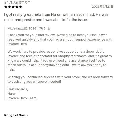
8个月 人在使用应用
2026年7月23日
I got really great help from Harun with an issue I had. He was
quick and presise and I was able to fix the issue.
MLVeda已回复 2026年7月24日
Thank you for your kind review! We're glad to hear your issue was
resolved quickly and that you had a smooth support experience with
Invoice Hero.
We work hard to provide responsive support and a dependable
invoice and receipt generator for Shopify merchants, and it's great to
know we could help. If you ever need any assistance, feel free to
reach out to us at support@mlveda.com—we're always happy to
help.
Wishing you continued success with your store, and we look forward
to assisting you whenever needed!
Best regards,
Harun
Invoice Hero Team
Rouge et Noir