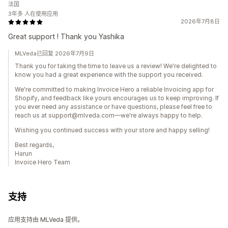
法国
3年多 人在使用应用
2026年7月8日
Great support ! Thank you Yashika
MLVeda已回复 2026年7月9日
Thank you for taking the time to leave us a review! We're delighted to
know you had a great experience with the support you received.
We're committed to making Invoice Hero a reliable Invoicing app for
Shopify, and feedback like yours encourages us to keep improving. If
you ever need any assistance or have questions, please feel free to
reach us at support@mlveda.com—we're always happy to help.
Wishing you continued success with your store and happy selling!
Best regards,
Harun
Invoice Hero Team
支持
应用支持由 MLVeda 提供。