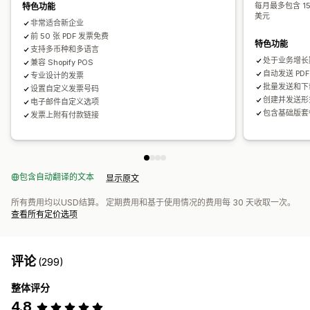
每月最多包含 1
特色功能
美元
非常适合新企业
前 50 张 PDF 发票免费
特色功能
支持多币种和多语言
处于业务增长
兼容 Shopify POS
自动发送 PDF
专业设计的发票
批量发送和下
设置自定义发票号码
创建并发送形
电子邮件自定义选项
包含基础版套
发票上附有付款链接
包含自动翻译的文本
显示原文
所有费用均以USD结算。 定期费用和基于使用情况的费用每 30 天收取一次。
查看所有定价选项
评论
(299)
整体评分
4.8