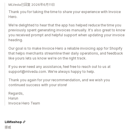
MLVeda已回复 2026年6月11日
Thank you for taking the time to share your experience with Invoice
Hero.
We're delighted to hear that the app has helped reduce the time you
previously spent generating invoices manually. It's also great to know
you received prompt and helpful support when updating your invoice
heading.
Our goal is to make Invoice Hero a reliable invoicing app for Shopify
that helps merchants streamline their daily operations, and feedback
like yours lets us know we're on the right track.
If you ever need any assistance, feel free to reach out to us at
support@mlveda.com. We're always happy to help.
Thank you again for your recommendation, and we wish you
continued success with your store!
Regards,
Harun
Invoice Hero Team
Lillifixshop
挪威