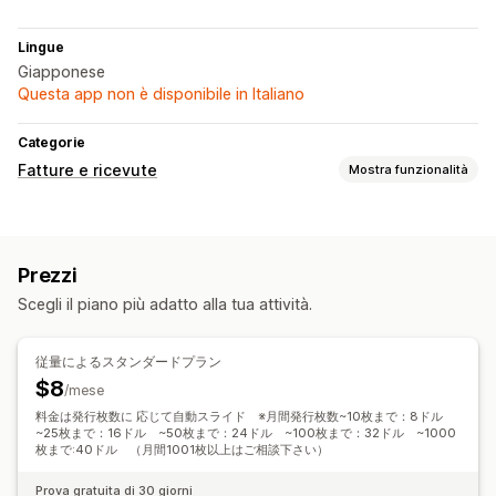
Lingue
Giapponese
Questa app non è disponibile in Italiano
Categorie
Fatture e ricevute
Mostra funzionalità
Tipi di documento
Fatture
Ricevute
Preventivi
Documenti di trasporto
Prezzi
Personalizzazione
Scegli il piano più adatto alla tua attività.
Numeri di fattura
Calcolo delle imposte
Loghi
Gestione dei file
従量によるスタンダードプラン
$8
Generazione di PDF
/mese
料金は発行枚数に 応じて自動スライド ※月間発行枚数~10枚まで：8ドル
~25枚まで：16ドル ~50枚まで：24ドル ~100枚まで：32ドル ~1000
枚まで:40ドル （月間1001枚以上はご相談下さい）
Prova gratuita di 30 giorni