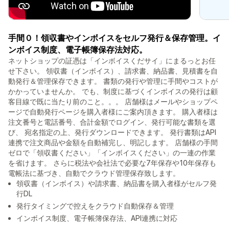
手間０！領収書やインボイスをセルフ発行＆保存管理。イ
ンボイス制度、電子帳簿保存法対応。
ネットショップの証憑は「インボイスくだサイ」にまるっとお任
せ下さい。 領収書（インボイス）、請求書、納品書、見積書を自
動発行＆管理保存できます。 書類の発行や管理に手間やコストが
かかっていませんか。 でも、制度に基づくインボイスの発行は顧
客目線で既に当たり前のこと。。。 店舗様はメールやショップペ
ージで自動発行ページを購入者様にご案内頂きます。 購入者様は
注文番号と電話番号、合計金額でログイン、発行可能な書類を選
び、 宛名指定の上、発行ダウンロードできます。 発行書類はAPI
連携で注文商品や金額を自動補完し、明記します。 店舗様の手間
ゼロで「領収書ください」「インボイスください」の一連の作業
を省けます。 さらに税法や会社法で必要な7年保存や10年保存も
電帳法に基づき、自動でクラウド管理保存致します。
領収書（インボイス）や請求書、納品書を購入者様がセルフ発
行DL
発行タイミングで控えをクラウド自動保存＆管理
インボイス制度、電子帳簿保存法、API連携に対応