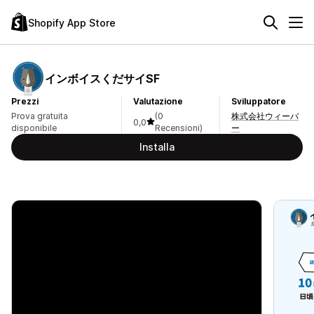
Shopify App Store
インボイスくだサイSF
Prezzi
Valutazione
Sviluppatore
Prova gratuita
(0
株式会社ウィーバ
0,0
disponibile
Recensioni)
ー
Installa