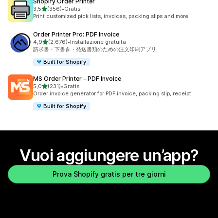
Shopify Order Printer
stelle su 5
3,5
(356)
•
Gratis
356 recensioni totali
Print customized pick lists, invoices, packing slips and more
Order Printer Pro: PDF Invoice
stelle su 5
4,9
(2.676)
•
Installazione gratuita
2676 recensioni totali
請求書・下書き・発送書類のための注文印刷アプリ
Built for Shopify
MS Order Printer ‑ PDF Invoice
stelle su 5
5,0
(231)
•
Gratis
231 recensioni totali
Order invoice generator for PDF invoice, packing slip, receipt
Built for Shopify
Vuoi aggiungere un’app?
Prova Shopify gratis per tre giorni