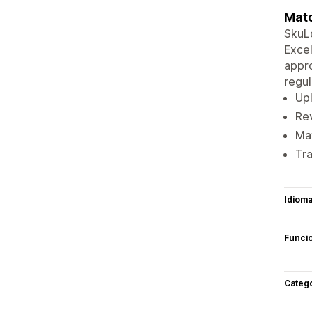
Matc
SkuLo
Excel
appro
regul
Upl
Rev
Mat
Tra
Idiom
Funci
Categ