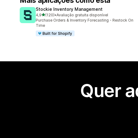
Mais aplicações como esta
Stockie Inventory Management
de 5 estrelas
4,9
(120)
•
Avaliação gratuita disponível
120 total de avaliações
Purchase Orders & Inventory Forecasting - Restock On
Time
Built for Shopify
Quer a