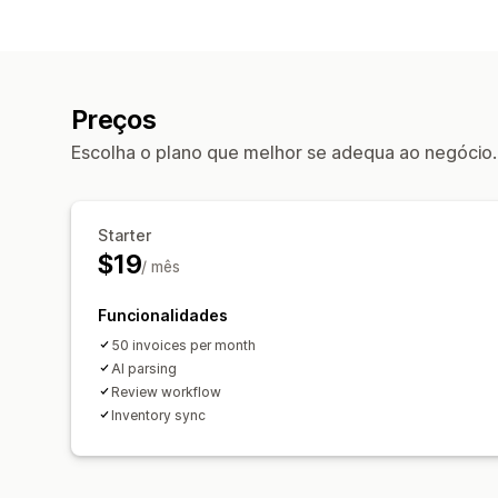
Preços
Escolha o plano que melhor se adequa ao negócio.
Starter
$19
/ mês
Funcionalidades
50 invoices per month
AI parsing
Review workflow
Inventory sync