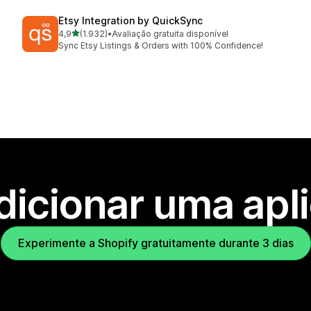
Etsy Integration by QuickSync
de 5 estrelas
4,9
(1.932)
•
Avaliação gratuita disponível
1932 total de avaliações
Sync Etsy Listings & Orders with 100% Confidence!
dicionar uma apl
Experimente a Shopify gratuitamente durante 3 dias