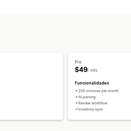
Gestão de inventário
Sincronização de inventário
SKUs
Re
Pro
$49
/ mês
Funcionalidades
200 invoices per month
AI parsing
Review workflow
Inventory sync