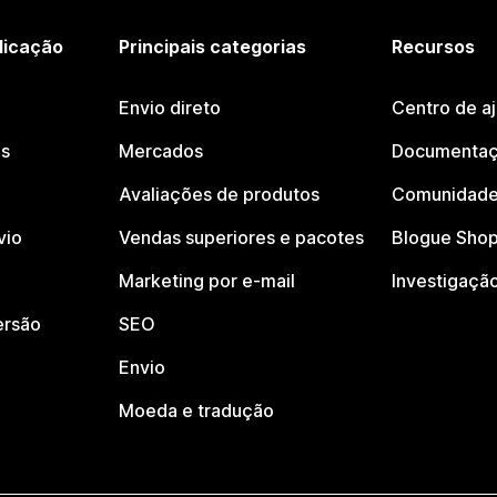
licação
Principais categorias
Recursos
Envio direto
Centro de a
os
Mercados
Documentaç
Avaliações de produtos
Comunidade
vio
Vendas superiores e pacotes
Blogue Shop
Marketing por e-mail
Investigaçã
ersão
SEO
Envio
Moeda e tradução