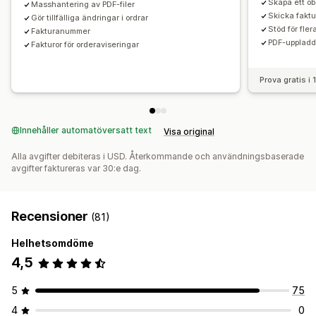
Skapa ett ob
Masshantering av PDF-filer
Skicka faktu
Gör tillfälliga ändringar i ordrar
Stöd för fler
Fakturanummer
PDF-uppladdn
Fakturor för orderaviseringar
Prova gratis i
Innehåller automatöversatt text
Visa original
Alla avgifter debiteras i USD. Återkommande och användningsbaserade
avgifter faktureras var 30:e dag.
Recensioner
(81)
Helhetsomdöme
4,5
5
75
4
0