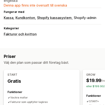
engelska
Denna app finns inte översatt till svenska
Fungerar med
Kassa
Kundkonton
Shopify kassasystem
Shopify-admin
Kategorier
Fakturor och kvitton
Priser
Välj den plan som passar ditt företag bäst.
START
GROW
$19.99
Gratis
/m
eller $199.90/
Funktioner
Funktioner
Vackra mallar
START+
Fakturor som uppfyller lagkrav