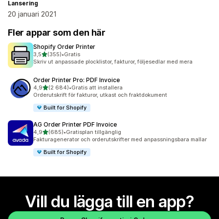
Lansering
20 januari 2021
Fler appar som den här
Shopify Order Printer
av 5 stjärnor
3,5
(355)
•
Gratis
355 recensioner totalt
Skriv ut anpassade plocklistor, fakturor, följesedlar med mera
Order Printer Pro: PDF Invoice
av 5 stjärnor
4,9
(2 684)
•
Gratis att installera
2684 recensioner totalt
Orderutskrift för fakturor, utkast och fraktdokument
Built for Shopify
AG Order Printer PDF Invoice
av 5 stjärnor
4,9
(685)
•
Gratisplan tillgänglig
685 recensioner totalt
Fakturagenerator och orderutskrifter med anpassningsbara mallar
Built for Shopify
Vill du lägga till en app?