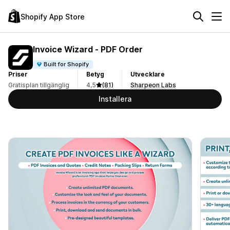
Shopify App Store
Invoice Wizard ‑ PDF Order
Built for Shopify
Priser
Betyg
Utvecklare
Gratisplan tillgänglig
4,5
(81)
Sharpeon Labs
Installera