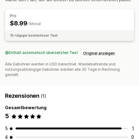
Farbe und Schriftart
Branding
Felder
Rechnungsnummern
Absender-E-Mail
Steuerberechnung
Vorlagen
Logos
Pro
Mehrere Währungen
Mehrere Sprachen
$8.99
/ Monat
Dateimanagement
15-tägiger kostenloser Test
Massendownload
E-Mail-Automatisierung
PDF-Generierung
Drucken und Exportieren
Berichte
Enthält automatisch übersetzten Text
Original anzeigen
Fortlaufende Nummerierung
Alle Gebühren werden in USD berechnet. Wiederkehrende und
nutzungsabhängige Gebühren werden alle 30 Tage in Rechnung
gestellt.
Rezensionen
(1)
Gesamtbewertung
5
5
1
4
0