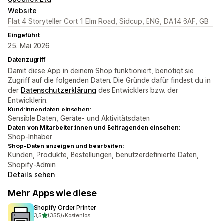
Website
Flat 4 Storyteller Cort 1 Elm Road, Sidcup, ENG, DA14 6AF, GB
Eingeführt
25. Mai 2026
Datenzugriff
Damit diese App in deinem Shop funktioniert, benötigt sie
Zugriff auf die folgenden Daten. Die Gründe dafür findest du in
der
Datenschutzerklärung
des Entwicklers bzw. der
Entwicklerin.
Kund:innendaten einsehen:
Sensible Daten, Geräte- und Aktivitätsdaten
Daten von Mitarbeiter:innen und Beitragenden einsehen:
Shop-Inhaber
Shop-Daten anzeigen und bearbeiten:
Kunden, Produkte, Bestellungen, benutzerdefinierte Daten,
Shopify-Admin
Details sehen
Mehr Apps wie diese
Shopify Order Printer
von 5 Sternen
3,5
(355)
•
Kostenlos
355 Rezensionen insgesamt