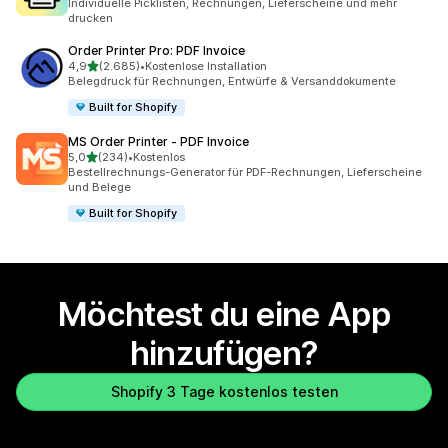
Individuelle Picklisten, Rechnungen, Lieferscheine und mehr
drucken
Order Printer Pro: PDF Invoice
von 5 Sternen
4,9
(2.685)
•
Kostenlose Installation
2685 Rezensionen insgesamt
Belegdruck für Rechnungen, Entwürfe & Versanddokumente
Built for Shopify
MS Order Printer ‑ PDF Invoice
von 5 Sternen
5,0
(234)
•
Kostenlos
234 Rezensionen insgesamt
Bestellrechnungs-Generator für PDF-Rechnungen, Lieferscheine
und Belege
Built for Shopify
Möchtest du eine App
hinzufügen?
Shopify 3 Tage kostenlos testen