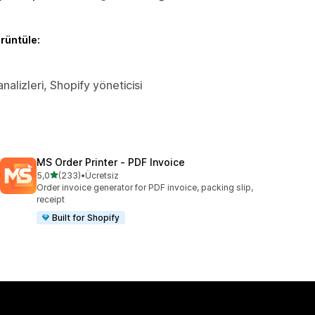
örüntüle:
nalizleri, Shopify yöneticisi
MS Order Printer ‑ PDF Invoice
5 yıldız üzerinden
5,0
(233)
•
Ücretsiz
toplam 233 değerlendirme
Order invoice generator for PDF invoice, packing slip,
receipt
Built for Shopify