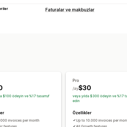
riler
Faturalar ve makbuzlar
Belge türleri
Faturalar
Özelleştirme
Renk ve yazı tipi
Alanlar
Fatura numa
Logolar
Çoklu para birimi
Çoklu dil
Dosya yönetimi
Toplu indirme
E-posta otomasyonu
Pro
Yazdırıp dışa aktarma
Raporlar
Veri 
0
$30
/ay
da $100 ödeyin ve %17 tasarruf
veya yılda $300 ödeyin ve %17 ta
edin
ler
Özellikler
1000 invoices per month
Up to 10.000 invoices per mon
ic features
All Growth features