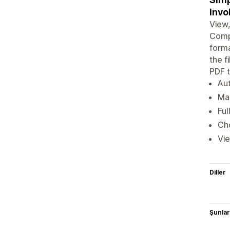
invo
View
Compl
forma
the f
PDF t
Au
Man
Ful
Cho
Vie
Diller
Şunlarl