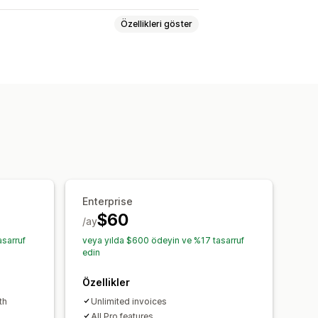
Özellikleri göster
rası
Gönderen e-postası
Şablonlar
PDF oluşturma
Enterprise
güvenliği
$60
/ay
sarruf
veya yılda $600 ödeyin ve %17 tasarruf
edin
Özellikler
th
Unlimited invoices
All Pro features