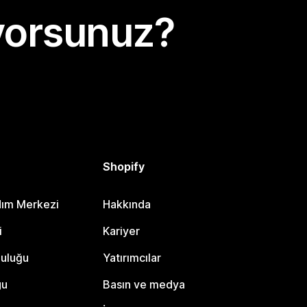
yorsunuz?
Shopify
dım Merkezi
Hakkında
i
Kariyer
luluğu
Yatırımcılar
gu
Basın ve medya