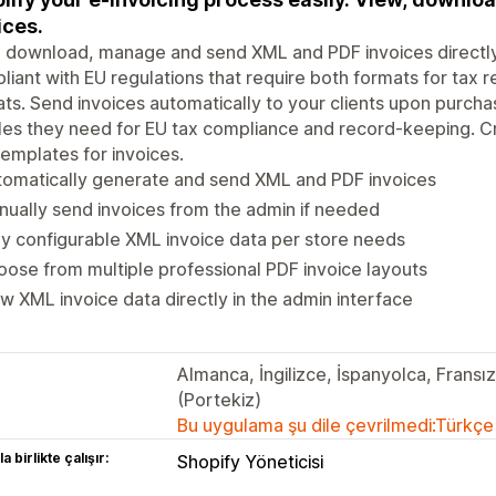
ices.
, download, manage and send XML and PDF invoices directl
iant with EU regulations that require both formats for ta
ts. Send invoices automatically to your clients upon purch
iles they need for EU tax compliance and record-keeping. 
emplates for invoices.
tomatically generate and send XML and PDF invoices
ually send invoices from the admin if needed
ly configurable XML invoice data per store needs
ose from multiple professional PDF invoice layouts
w XML invoice data directly in the admin interface
Almanca, İngilizce, İspanyolca, Fransı
(Portekiz)
Bu uygulama şu dile çevrilmedi:Türkçe
a birlikte çalışır:
Shopify Yöneticisi