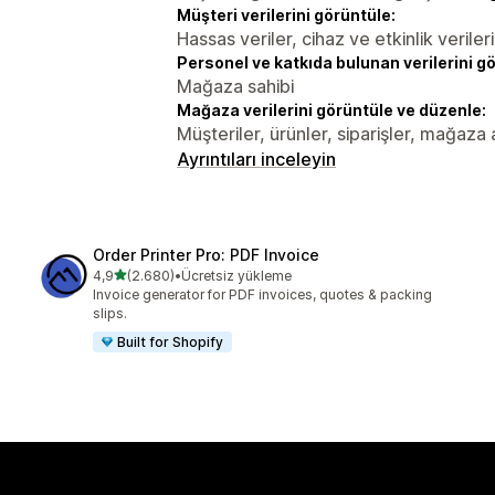
Müşteri verilerini görüntüle:
Hassas veriler, cihaz ve etkinlik verileri
Personel ve katkıda bulunan verilerini g
Mağaza sahibi
Mağaza verilerini görüntüle ve düzenle:
Müşteriler, ürünler, siparişler, mağaza a
Ayrıntıları inceleyin
Order Printer Pro: PDF Invoice
5 yıldız üzerinden
4,9
(2.680)
•
Ücretsiz yükleme
toplam 2680 değerlendirme
Invoice generator for PDF invoices, quotes & packing
slips.
Built for Shopify