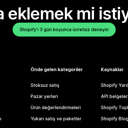
 eklemek mi isti
Shopify'ı 3 gün boyunca ücretsiz deneyin
Önde gelen kategoriler
Kaynaklar
Stoksuz satış
Shopify Yar
Pazar yerleri
API belgeler
Ürün değerlendirmeleri
Shopify Top
o
Yukarı satış ve paketler
Shopify Blo