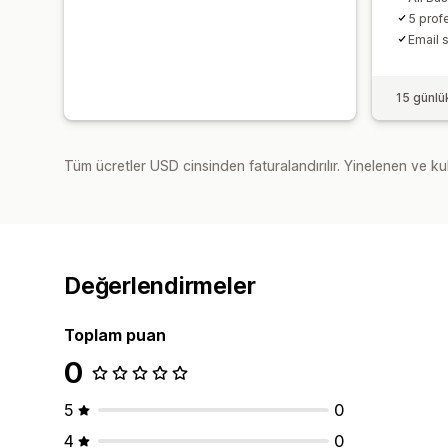
5 prof
Email 
15 günlü
Tüm ücretler USD cinsinden faturalandırılır. Yinelenen ve kul
Değerlendirmeler
Toplam puan
0
5
0
4
0