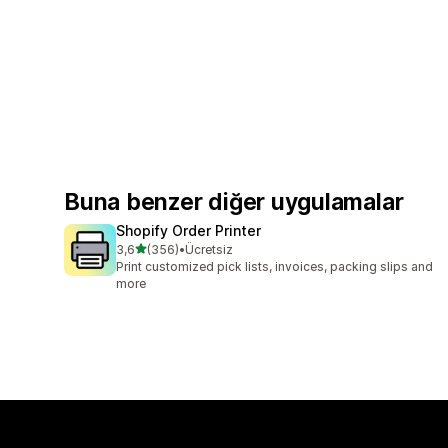
Buna benzer diğer uygulamalar
Shopify Order Printer
5 yıldız üzerinden
3,6
(356)
•
Ücretsiz
toplam 356 değerlendirme
Print customized pick lists, invoices, packing slips and
more