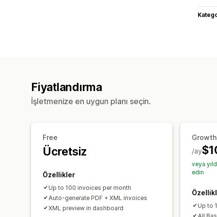
Katego
Fiyatlandırma
İşletmenize en uygun planı seçin.
Free
Growth
$1
Ücretsiz
/ay
veya yıl
edin
Özellikler
Up to 100 invoices per month
Özellik
Auto-generate PDF + XML invoices
Up to 
XML preview in dashboard
All Bas