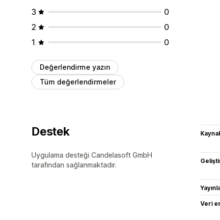
3
0
2
0
1
0
Değerlendirme yazın
Tüm değerlendirmeler
Destek
Kaynak
Uygulama desteği Candelasoft GmbH
Gelişti
tarafından sağlanmaktadır.
Yayın
Veri e