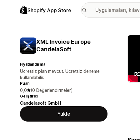
Shopify App Store
Öne ç
XML Invoice Europe
CandelaSoft
Fiyatlandırma
Ücretsiz plan mevcut. Ücretsiz deneme
kullanılabilir.
Puan
0,0
(0 Değerlendirmeler)
Geliştirici
Candelasoft GmbH
Yükle
Simp