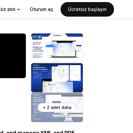
öz atın
Oturum aç
Ücretsiz başlayın
+ 2 adet daha
load, and manage XML and PDF