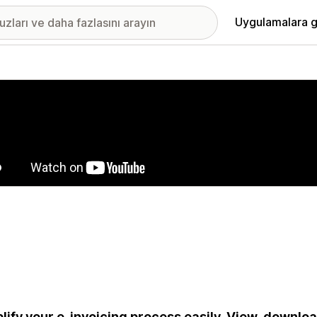
Uygulamalara g
ıkan görsel galerisi
lify your e-invoicing process easily. View, down