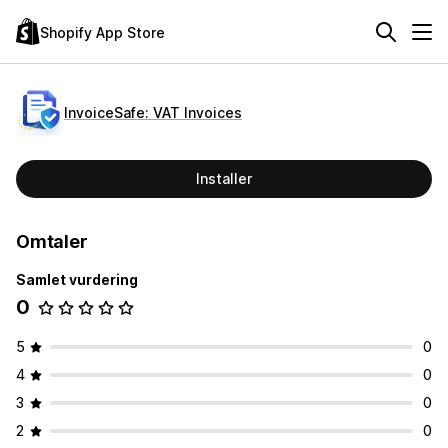
Shopify App Store
InvoiceSafe: VAT Invoices
Installer
Omtaler
Samlet vurdering
0
5
0
4
0
3
0
2
0