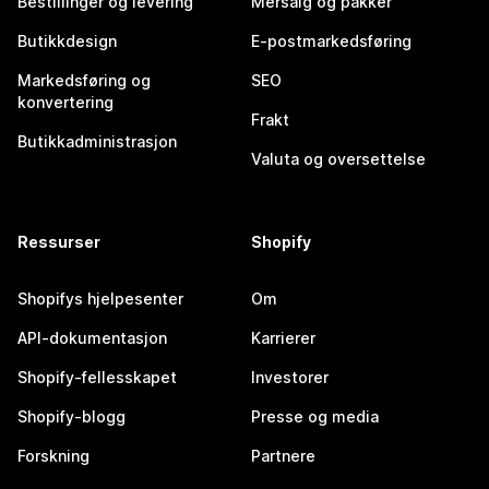
Bestillinger og levering
Mersalg og pakker
Butikkdesign
E-postmarkedsføring
Markedsføring og
SEO
konvertering
Frakt
Butikkadministrasjon
Valuta og oversettelse
Ressurser
Shopify
Shopifys hjelpesenter
Om
API-dokumentasjon
Karrierer
Shopify-fellesskapet
Investorer
Shopify-blogg
Presse og media
Forskning
Partnere