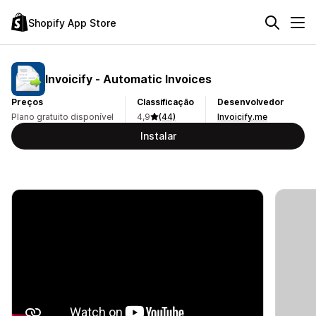
Shopify App Store
Invoicify ‑ Automatic Invoices
Preços
Classificação
Desenvolvedor
Plano gratuito disponível
4,9
(44)
Invoicify.me
Instalar