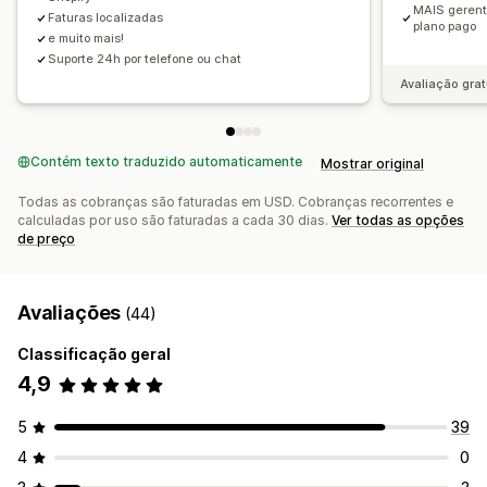
MAIS gerent
Faturas localizadas
plano pago
e muito mais!
Suporte 24h por telefone ou chat
Avaliação grat
Contém texto traduzido automaticamente
Mostrar original
Todas as cobranças são faturadas em USD. Cobranças recorrentes e
calculadas por uso são faturadas a cada 30 dias.
Ver todas as opções
de preço
Avaliações
(44)
Classificação geral
4,9
5
39
4
0