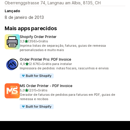
Oberrenggstrasse 74, Langnau am Albis, 8135, CH
Lançado
8 de janeiro de 2013
Mais apps parecidos
Shopify Order Printer
de 5 estrelas
3,5
(356)
•
Grátis
356 avaliações ao todo
Imprima listas de separação, faturas, guias de remessa
personalizadas e muito mais
Order Printer Pro: PDF Invoice
de 5 estrelas
4,9
(2.676)
•
Grátis para instalar
2676 avaliações ao todo
Impressora de pedidos: notas fiscais, rascunhos e envios
Built for Shopify
MS Order Printer ‑ PDF Invoice
de 5 estrelas
5,0
(231)
•
Grátis
231 avaliações ao todo
Gerador de faturas de pedidos para faturas em PDF, guias de
remessa e recibos
Built for Shopify