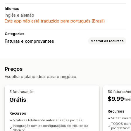
Idiomas
inglês e alemão
Este app não está traduzido para português (Brasil)
Categorias
Faturas e comprovantes
Mostrar os recursos
Tipos de documento
Faturas
Preços
Personalização
Escolha o plano ideal para o negócio.
Cor e fonte
Branding
Campos
Números das faturas
E-mail do remetente
Modelos
Logos
Em várias moedas
5 faturas/mês
50 faturas/m
Em vários idiomas
$9.99
Grátis
/mê
Gerenciamento de arquivos
Recursos
Recursos
Automação de e-mails
Geração de PDF
50 faturas 
5 faturas totalmente automatizadas por mês
Impressão e exportação
Numeração sequencial
TODOS os re
Integração com as configurações de tributos da
por telefone
Shopify