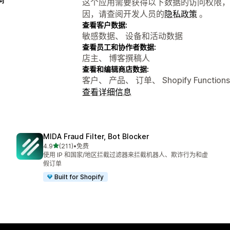
问
这个应用需要获得以下数据的访问权限，
因，请查阅开发人员的
隐私政策
。
查看客户数据:
敏感数据、 设备和活动数据
查看员工和协作者数据:
店主、 博客撰稿人
查看和编辑商店数据:
客户、 产品、 订单、 Shopify Functio
查看详细信息
MIDA Fraud Filter, Bot Blocker
星（满分 5 星）
4.9
(211)
•
免费
总共 211 条评论
使用 IP 和国家/地区拦截过滤器来拦截机器人、欺诈行为和虚
假订单
Built for Shopify