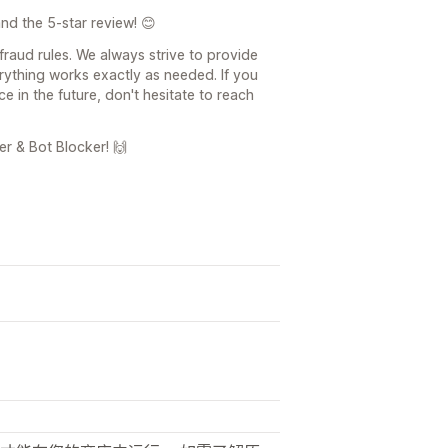
d the 5-star review! 😊
fraud rules. We always strive to provide
rything works exactly as needed. If you
 in the future, don't hesitate to reach
r & Bot Blocker! 🙌