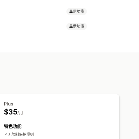
显示功能
显示功能
VPN
代理服务器
白名单
容保护
货到付款验证
机器人检测
动重定向
手动重定向
跟踪
分析
Plus
$35
/月
特色功能
无限制保护规则