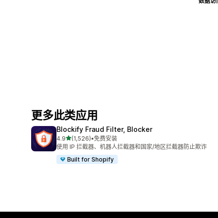
数据访
更多此类应用
Blockify Fraud Filter, Blocker
星（满分 5 星）
4.9
(1,526)
•
免费安装
总共 1526 条评论
使用 IP 拦截器、机器人拦截器和国家/地区拦截器防止欺诈
Built for Shopify