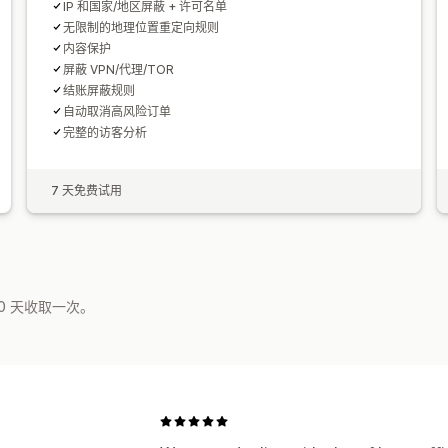
IP 和国家/地区屏蔽 + 许可名单
无限制的地理位置重定向规则
内容保护
屏蔽 VPN/代理/TOR
结账屏蔽规则
自动取消高风险订单
完整的访客分析
7 天免费试用
0 天收取一次。