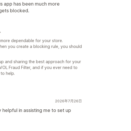
 this app has been much more
gets blocked.

n more dependable for your store.
hen you create a blocking rule, you should
.
tup and sharing the best approach for your
 VOL Fraud Filter, and if you ever need to
to help.
2026年7月26日
helpful in assisting me to set up