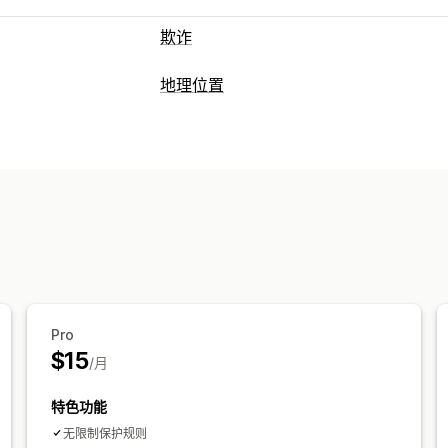
欺诈
欺诈类型
地理位置
机器人
假账户
支付
阻止
预防工具
国家/地区
省/州
城市
机器人
IP 地址
自定义规则
黑名单
地理位置重定向
内
重定向
欺诈筛选条件
IP 地址
国家/地区
弹出窗口小组件
自
提醒和分析
可疑活动
欺诈通知
访客分析
Pro
$15
/月
特色功能
无限制保护规则