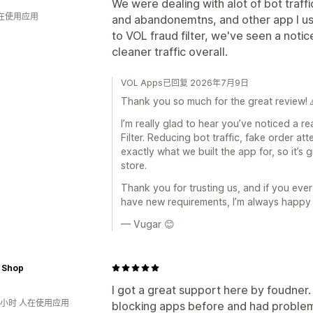
We were dealing with alot of bot traff
人在使用应用
and abandonemtns, and other app I used
to VOL fraud filter, we've seen a no
cleaner traffic overall.
VOL Apps已回复 2026年7月9日
Thank you so much for the great review! 
I’m really glad to hear you’ve noticed a r
Filter. Reducing bot traffic, fake order 
exactly what we built the app for, so it’s
store.
Thank you for trusting us, and if you ever
have new requirements, I’m always happy 
— Vugar 😊
 Shop
I got a great support here by foudner. I
3小时 人在使用应用
blocking apps before and had problem