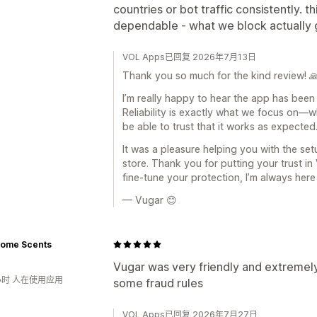
countries or bot traffic consistently.
dependable - what we block actually 
VOL Apps已回复 2026年7月13日
Thank you so much for the kind review! 
I’m really happy to hear the app has bee
Reliability is exactly what we focus on—w
be able to trust that it works as expected
It was a pleasure helping you with the se
store. Thank you for putting your trust in
fine-tune your protection, I’m always here 
— Vugar 😊
Home Scents
Vugar was very friendly and extremely 
小时 人在使用应用
some fraud rules
VOL Apps已回复 2026年7月27日