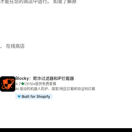
才能在您的商店中运行。 如需了解原
ns、 在线商店
Blocky：欺诈过滤器和IP拦截器
星（满分 5 星）
4.7
(315)
•
提供免费套餐
总共 315 条评论
AI 驱动的机器人防护、国家/地区拦截和验证码拦截
Built for Shopify