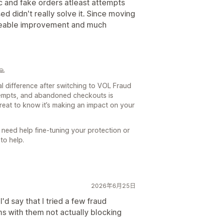
ic and fake orders atleast attempts
 didn't really solve it. Since moving
ticeable improvement and much
🙏
eal difference after switching to VOL Fraud
attempts, and abandoned checkouts is
 great to know it’s making an impact on your
 need help fine-tuning your protection or
to help.
2026年6月25日
'd say that I tried a few fraud
s with them not actually blocking