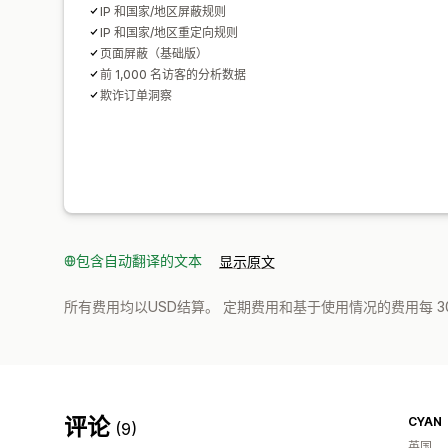
IP 和国家/地区屏蔽规则
IP 和国家/地区重定向规则
页面屏蔽（基础版）
前 1,000 名访客的分析数据
欺诈订单洞察
包含自动翻译的文本
显示原文
所有费用均以USD结算。 定期费用和基于使用情况的费用每 3
评论
CYAN
(9)
英国