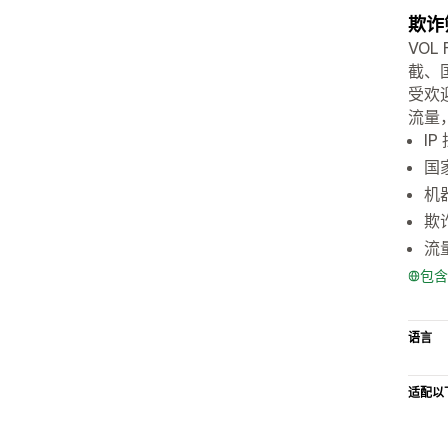
欺诈
VOL
截、
受欢
流量
I
国
机
欺
流
包含
语言
适配以