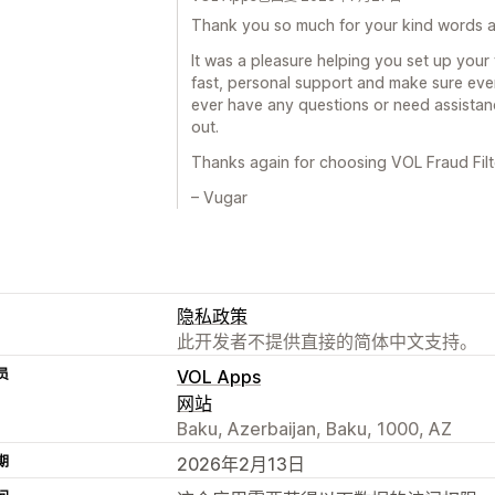
Thank you so much for your kind words an
It was a pleasure helping you set up your 
fast, personal support and make sure eve
ever have any questions or need assistance
out.
Thanks again for choosing VOL Fraud Filte
– Vugar
隐私政策
此开发者不提供直接的简体中文支持。
员
VOL Apps
网站
Baku, Azerbaijan, Baku, 1000, AZ
期
2026年2月13日