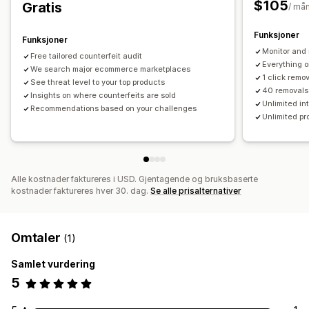
$105
Gratis
/ må
Funksjoner
Funksjoner
Monitor and
Free tailored counterfeit audit
Everything o
We search major ecommerce marketplaces
1 click remo
See threat level to your top products
40 removals
Insights on where counterfeits are sold
Unlimited in
Recommendations based on your challenges
Unlimited pr
Alle kostnader faktureres i USD. Gjentagende og bruksbaserte
kostnader faktureres hver 30. dag.
Se alle prisalternativer
Omtaler
(1)
Samlet vurdering
5