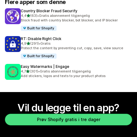
Flere apper som denne
Country Blocker Fraud Securify
av 5 stjerner
4,4
(63)
•
Gratis abonnement tilgjengelig
Totalt 63 omtaler
Block fraud with country blocker, bot blocker, and IP blocker
Built for Shopify
RT: Disable Right Click
av 5 stjerner
4,9
(291)
•
Gratis
Totalt 291 omtaler
Protect the content by preventing cut, copy, save, view source
Built for Shopify
Easy Watermarks | Engage
av 5 stjerner
4,7
(301)
•
Gratis abonnement tilgjengelig
Totalt 301 omtaler
Add stickers, logos and texts to your product photos
Vil du legge til en app?
Prøv Shopify gratis i tre dager