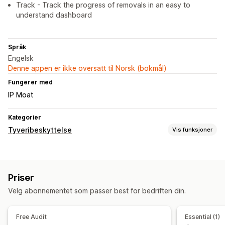
Track - Track the progress of removals in an easy to
understand dashboard
Språk
Engelsk
Denne appen er ikke oversatt til Norsk (bokmål)
Fungerer med
IP Moat
Kategorier
Tyveribeskyttelse
Vis funksjoner
Beskyttede ressurser
Produktbeskrivelser
Bilder
Tekst
Digitale ressurser
Priser
Bestselgere
Velg abonnementet som passer best for bedriften din.
Free Audit
Essential (1)