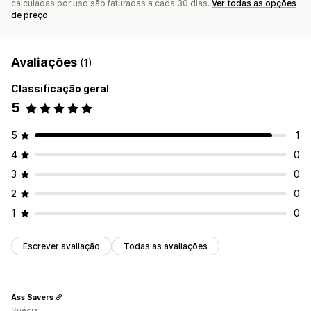
calculadas por uso são faturadas a cada 30 dias.
Ver todas as opções
de preço
Avaliações
(1)
Classificação geral
5
5
1
4
0
3
0
2
0
1
0
Escrever avaliação
Todas as avaliações
Ass Savers
Suécia