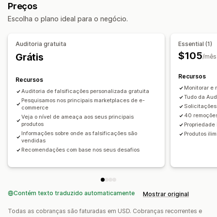
Preços
Mais vendidos
Escolha o plano ideal para o negócio.
Auditoria gratuita
Essential (1)
$105
Grátis
/mês
Recursos
Recursos
Monitorar e 
Auditoria de falsificações personalizada gratuita
Tudo da Audi
Pesquisamos nos principais marketplaces de e-
Solicitaçõe
commerce
40 remoções
Veja o nível de ameaça aos seus principais
produtos
Propriedade 
Informações sobre onde as falsificações são
Produtos ili
vendidas
Recomendações com base nos seus desafios
Contém texto traduzido automaticamente
Mostrar original
Todas as cobranças são faturadas em USD. Cobranças recorrentes e