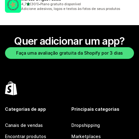
de 5 estrelas
4,7
(301)
•
Plano gratuito disponível
301 avaliações ao todo
Adicione adesivos, logos e textos às fotos de seus produtos
Quer adicionar um app?
Faça uma avaliação gratuita da Shopify por 3 dias
Categorias de app
Principais categorias
Canais de vendas
Dropshipping
Encontrar produtos
Marketplaces