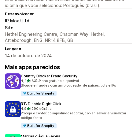
idioma que você selecionou: Português (brasil).
Desenvolvedor
IP Moat Ltd
Site
Hethel Engineering Centre, Chapman Way, Hethel,
Attleborough, ENG, NR14 8FB, GB
Lançado
14 de outubro de 2024
Mais apps parecidos
Country Blocker Fraud Securify
de 5 estrelas
4,4
(63)
•
Plano gratuito disponível
63 avaliações ao todo
Bloqueie fraudes com um bloqueador de países, bots e IPs
Built for Shopify
RT: Disable Right Click
de 5 estrelas
4,9
(290)
•
Grátis
290 avaliações ao todo
Proteja o conteúdo impedindo recortar, copiar, salvar e visualizar
código-fonte
Built for Shopify
Marcas d'Água Fáceis