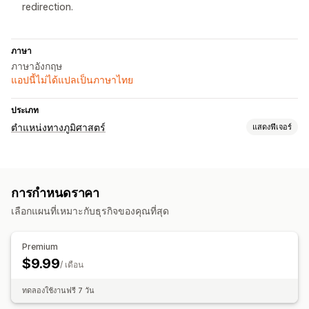
redirection.
ภาษา
ภาษาอังกฤษ
แอปนี้ไม่ได้แปลเป็นภาษาไทย
ประเภท
ตำแหน่งทางภูมิศาสตร์
แสดงฟีเจอร์
การบล็อก
ประเทศ
รัฐ
บอท
ที่อยู่ IP
VPNs
พร็อกซี
ไวต์ลิสต์
การกำหนดราคา
การเปลี่ยนเส้นทาง
เลือกแผนที่เหมาะกับธุรกิจของคุณที่สุด
ที่อยู่ IP
ประเทศ
เปลี่ยนเส้นทางอัตโนมัติ
เกิดข้อผิดพลาดในการเปลี่ยนเส้นทาง
การเปลี่ยนเส้นทางด้วยตนเอง
Premium
$9.99
การตั้งค่าการแปล
/ เดือน
ตัวเลือกประเทศ
ทดลองใช้งานฟรี 7 วัน