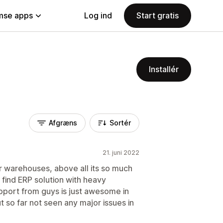
se apps
Log ind
Start gratis
Installér
Afgræns
Sortér
21. juni 2022
or warehouses, above all its so much
 find ERP solution with heavy
pport from guys is just awesome in
t so far not seen any major issues in