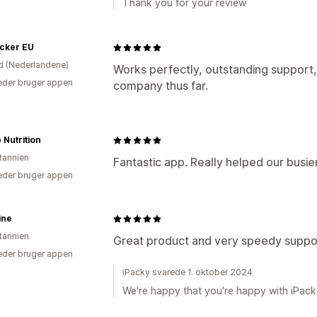
Thank you for your review
cker EU
d (Nederlandene)
Works perfectly, outstanding support
der bruger appen
company thus far.
p Nutrition
itannien
Fantastic app. Really helped our busie
der bruger appen
ine
itannien
Great product and very speedy suppo
der bruger appen
iPacky svarede 1. oktober 2024
We're happy that you're happy with iPac