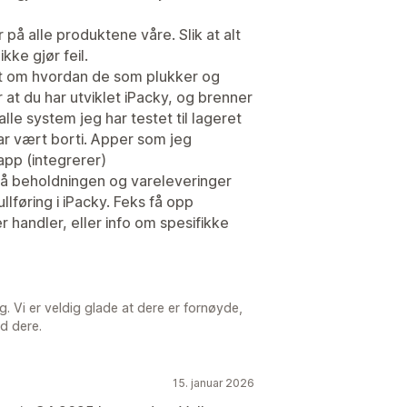
r på alle produktene våre. Slik at alt
kke gjør feil.
lt om hvordan de som plukker og
 at du har utviklet iPacky, og brenner
lle system jeg har testet til lageret
ar vært borti. Apper som jeg
 app (integrerer)
 på beholdningen og vareleveringer
ullføring i iPacky. Feks få opp
 handler, eller info om spesifikke
g. Vi er veldig glade at dere er fornøyde,
ed dere.
15. januar 2026