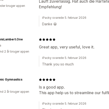
Läuft zuverlässig. Hat auch die Härtet
der bruger appen
Empfehlung!
iPacky svarede 5. februar 2026
Danke 😁
oisLambert.One
a
Great app, very useful, love it.
nd 2 år bruger appen
iPacky svarede 5. februar 2026
Thank you so much
mic Gymnastics
Is a good app.
nd 2 år bruger appen
This app help us to streamline our fulfil
iPacky svarede 5. februar 2026