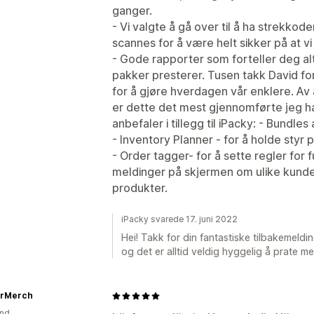
ganger.
- Vi valgte å gå over til å ha strekkode
scannes for å være helt sikker på at vi i
- Gode rapporter som forteller deg a
pakker presterer. Tusen takk David for
for å gjøre hverdagen vår enklere. Av a
er dette det mest gjennomførte jeg h
anbefaler i tillegg til iPacky: - Bundles
- Inventory Planner - for å holde styr
- Order tagger- for å sette regler for f
meldinger på skjermen om ulike kunder
produkter.
iPacky svarede 17. juni 2022
Hei! Takk for din fantastiske tilbakemeldin
og det er alltid veldig hyggelig å prate m
rMerch
and