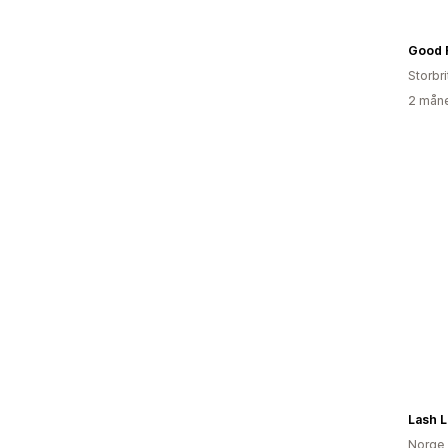
Good 
Storbr
2 måne
Lash 
Norge