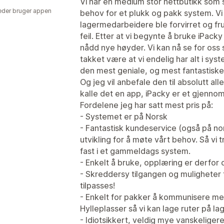
Vi har en medium stor nettbutikk som 
der bruger appen
behov for et plukk og pakk system. V
lagermedarbeidere ble forvirret og fru
feil. Etter at vi begynte å bruke iPack
nådd nye høyder. Vi kan nå se for oss 
takket være at vi endelig har alt i sys
den mest geniale, og mest fantastiske
Og jeg vil anbefale den til absolutt al
kalle det en app, iPacky er et gjennom
Fordelene jeg har satt mest pris på:
- Systemet er på Norsk
- Fantastisk kundeservice (også på nor
utvikling for å møte vårt behov. Så vi 
fast i et gammeldags system.
- Enkelt å bruke, opplæring er derfor o
- Skreddersy tilgangen og muligheter ti
tilpasses!
- Enkelt for pakker å kommunisere med
Hylleplasser så vi kan lage ruter på la
- Idiotsikkert, veldig mye vanskeligere