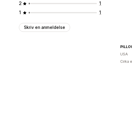
2
1
1
1
Skriv en anmeldelse
PILLO
USA
Cirka 