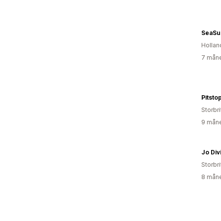
SeaSu
Hollan
7 måne
Pitsto
Storbr
9 måne
Jo Div
Storbr
8 måne