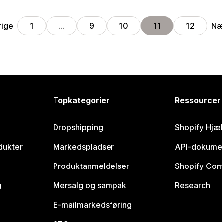
rige
Næ
1
…
9
10
11
12
Topkategorier
Ressourcer
Dropshipping
Shopify Hjæ
dukter
Markedspladser
API-dokume
Produktanmeldelser
Shopify Co
g
Mersalg og sampak
Research
E-mailmarkedsføring