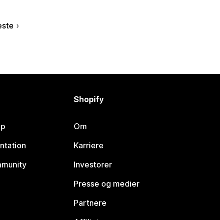
ste
Shopify
lp
Om
ntation
Karriere
mmunity
Investorer
Presse og medier
Partnere