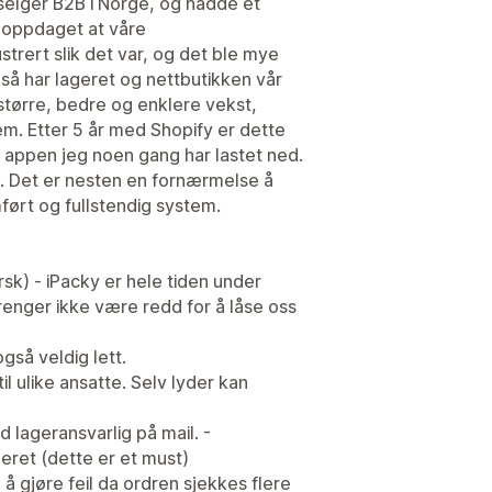
selger B2B i Norge, og hadde et
i oppdaget at våre
strert slik det var, og det ble mye
y så har lageret og nettbutikken vår
større, bedre og enklere vekst,
tem. Etter 5 år med Shopify er dette
 appen jeg noen gang har lastet ned.
le. Det er nesten en fornærmelse å
ført og fullstendig system.
sk) - iPacky er hele tiden under
trenger ikke være redd for å låse oss
gså veldig lett.
l ulike ansatte. Selv lyder kan
 lageransvarlig på mail. -
geret (dette er et must)
 å gjøre feil da ordren sjekkes flere