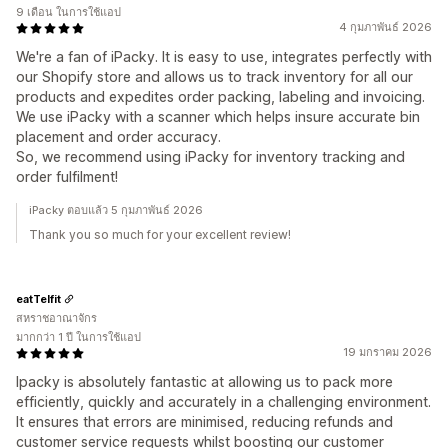
9 เดือน ในการใช้แอป
4 กุมภาพันธ์ 2026
We're a fan of iPacky. It is easy to use, integrates perfectly with
our Shopify store and allows us to track inventory for all our
products and expedites order packing, labeling and invoicing.
We use iPacky with a scanner which helps insure accurate bin
placement and order accuracy.
So, we recommend using iPacky for inventory tracking and
order fulfilment!
iPacky ตอบแล้ว 5 กุมภาพันธ์ 2026
Thank you so much for your excellent review!
eatTelfit
สหราชอาณาจักร
มากกว่า 1 ปี ในการใช้แอป
19 มกราคม 2026
Ipacky is absolutely fantastic at allowing us to pack more
efficiently, quickly and accurately in a challenging environment.
It ensures that errors are minimised, reducing refunds and
customer service requests whilst boosting our customer