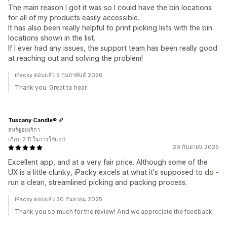
The main reason I got it was so I could have the bin locations
for all of my products easily accessible.
It has also been really helpful to print picking lists with the bin
locations shown in the list.
If I ever had any issues, the support team has been really good
at reaching out and solving the problem!
iPacky ตอบแล้ว 5 กุมภาพันธ์ 2026
Thank you. Great to hear.
Tuscany Candle®
สหรัฐอเมริกา
เกือบ 2 ปี ในการใช้แอป
29 กันยายน 2025
Excellent app, and at a very fair price. Although some of the
UX is a little clunky, iPacky excels at what it's supposed to do -
run a clean, streamlined picking and packing process.
iPacky ตอบแล้ว 30 กันยายน 2025
Thank you so much for the review! And we appreciate the feedback.