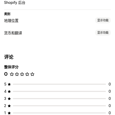
Shopify 后台
类别
地理位置
显示功能
重定向
货币和翻译
显示功能
IP 地址
国家/地区
语言
弹出窗口小组件
自动重定向
货币转换
手动重定向
跟踪
分析
地理位置
当地货币结账
国家/地区选择器
切换器设计
本地化设置
评论
语言翻译
国家/地区选择器
语言切换器
翻译
整体评分
自动同步翻译
手动翻译
自动重定向
语言切换器
切换器设计
0
5
0
4
0
3
0
2
0
1
0