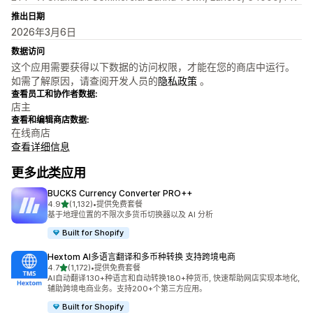
推出日期
2026年3月6日
数据访问
这个应用需要获得以下数据的访问权限，才能在您的商店中运行。
如需了解原因，请查阅开发人员的
隐私政策
。
查看员工和协作者数据:
店主
查看和编辑商店数据:
在线商店
查看详细信息
更多此类应用
BUCKS Currency Converter PRO++
星（满分 5 星）
4.9
(1,132)
•
提供免费套餐
总共 1132 条评论
基于地理位置的不限次多货币切换器以及 AI 分析
Built for Shopify
Hextom AI多语言翻译和多币种转换 支持跨境电商
星（满分 5 星）
4.7
(1,172)
•
提供免费套餐
总共 1172 条评论
AI自动翻译130+种语言和自动转换180+种货币, 快速帮助网店实现本地化,
辅助跨境电商业务。支持200+个第三方应用。
Built for Shopify