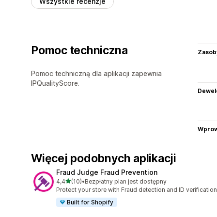
Wszystkie recenzje
Pomoc techniczna
Zasob
Pomoc techniczną dla aplikacji zapewnia
IPQualityScore.
Dewel
Wprow
Więcej podobnych aplikacji
Fraud Judge Fraud Prevention
na 5 gwiazdek
4,4
(10)
•
Bezpłatny plan jest dostępny
Łączna liczba recenzji: 10
Protect your store with Fraud detection and ID verification
Built for Shopify