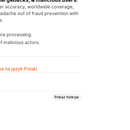
ter accuracy, worldwide coverage,
eadache out of fraud prevention with
s.
re processing.
 malicious actors.
a na język Polski
Pokaż funkcje
konta