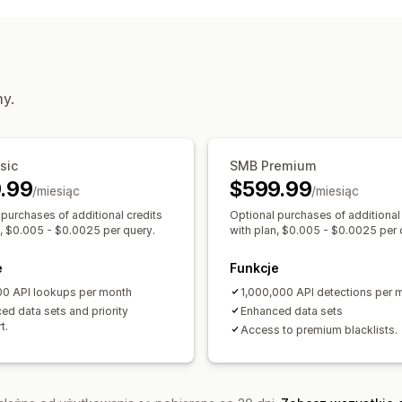
Narzędzia do zapobiegania
Sprawdzanie zamówień
Wykrywanie
Alerty i analizy
Alerty o wysokim ryzyku
Podejrzana
my.
Powiadomienia dotyczące oszustw
sic
SMB Premium
.99
$599.99
/miesiąc
/miesiąc
 purchases of additional credits
Optional purchases of additional
n, $0.005 - $0.0025 per query.
with plan, $0.005 - $0.0025 per 
e
Funkcje
0 API lookups per month
1,000,000 API detections per 
ed data sets and priority
Enhanced data sets
t.
Access to premium blacklists.