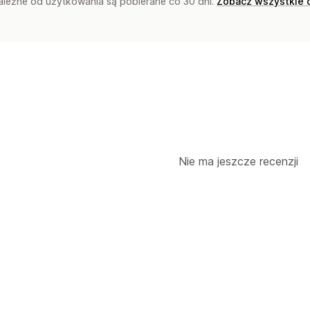
zależne od użytkowania są pobierane co 30 dni.
Zobacz wszystkie 
Nie ma jeszcze recenzji