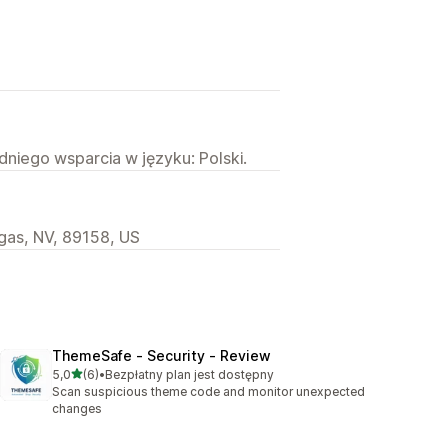
niego wsparcia w języku: Polski.
gas, NV, 89158, US
ThemeSafe ‑ Security ‑ Review
na 5 gwiazdek
5,0
(6)
•
Bezpłatny plan jest dostępny
Łączna liczba recenzji: 6
Scan suspicious theme code and monitor unexpected
changes