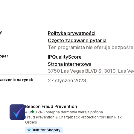
y
Polityka prywatności
Często zadawane pytania
Ten programista nie oferuje bezpośred
oper
IPQualityScore
Strona internetowa
3750 Las Vegas BLVD S, 3010, Las Ve
adzenie na rynek
27 styczeń 2023
Beacon Fraud Prevention
na 5 gwiazdek
4,8
(12)
•
Dostępna darmowa wersja próbna
Łączna liczba recenzji: 12
Fraud Prevention & Chargeback Protection for High Risk
Orders
Built for Shopify