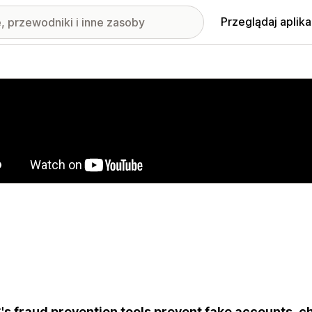
Przeglądaj aplika
nione obrazy w galerii
's fraud prevention tools prevent fake accounts, c