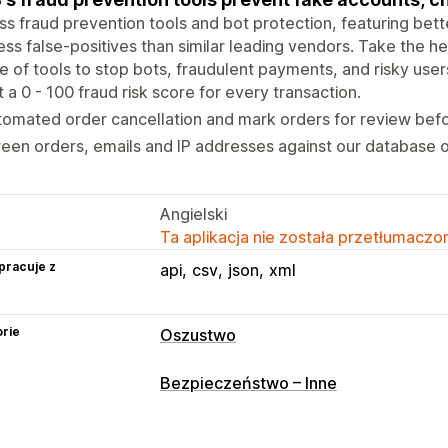
s fraud prevention tools and bot protection, featuring bet
ess false-positives than similar leading vendors. Take the h
te of tools to stop bots, fraudulent payments, and risky user
 a 0 - 100 fraud risk score for every transaction.
omated order cancellation and mark orders for review befo
een orders, emails and IP addresses against our database of
Angielski
Ta aplikacja nie została przetłumaczon
pracuje z
api
csv
json
xml
rie
Oszustwo
Typy oszustw
Bezpieczeństwo – Inne
Boty
Obciążenia zwrotne
Fałszywe 