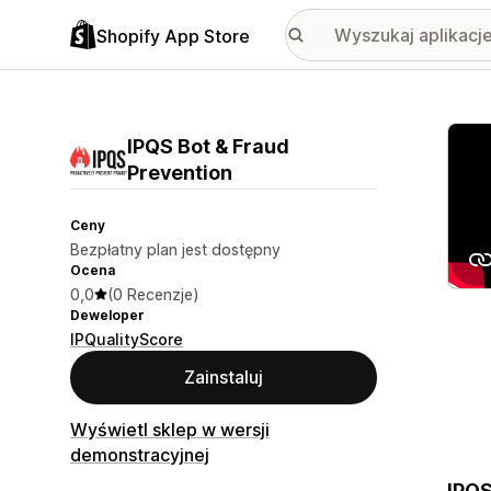
Shopify App Store
Wyróż
IPQS Bot & Fraud
Prevention
Ceny
Bezpłatny plan jest dostępny
Ocena
0,0
(0 Recenzje)
Deweloper
IPQualityScore
Zainstaluj
Wyświetl sklep w wersji
demonstracyjnej
IPQS