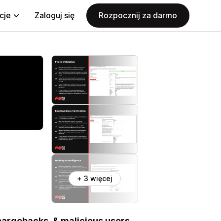
cje
Zaloguj się
Rozpocznij za darmo
+ 3 więcej
hargebacks, & malicious users.