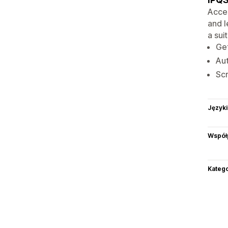
Acces
and l
a sui
Get
Aut
Scr
Języki
Współ
Katego