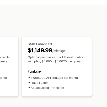
 botów
Filtry oszustw
 aktywność
SMB Enhanced
$1,149.99
/miesiąc
 credits
Optional purchases of additional credits
query.
with plan, $0.005 - $0.0025 per query.
Funkcje
month
4,000,000 API lookups per month
Fraud Fusion
Abuse Shield Protection