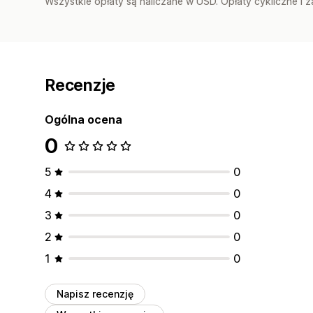
Wszystkie opłaty są naliczane w USD. Opłaty cykliczne i 
Recenzje
Ogólna ocena
0
5
0
4
0
3
0
2
0
1
0
Napisz recenzję