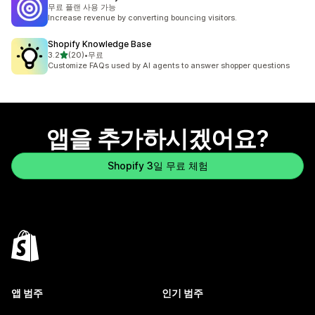
무료 플랜 사용 가능
Increase revenue by converting bouncing visitors.
Shopify Knowledge Base
별 5개 중
3.2
(20)
•
무료
총 리뷰 20개
Customize FAQs used by AI agents to answer shopper questions
앱을 추가하시겠어요?
Shopify 3일 무료 체험
앱 범주
인기 범주