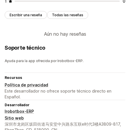
1
0
Escribir una reseña
Todas las reseñas
Aún no hay reseñas
Soporte técnico
Ayuda para la app ofrecida por Irobotbox-ERP.
Recursos
Política de privacidad
Este desarrollador no ofrece soporte técnico directo en
Español.
Desarrollador
Irobotbox-ERP
Sitio web
深圳市龙岗区坂田街道马安堂中兴路东互联e时代3楼A3809-817,
ShenZhen, GD, 518000, CN