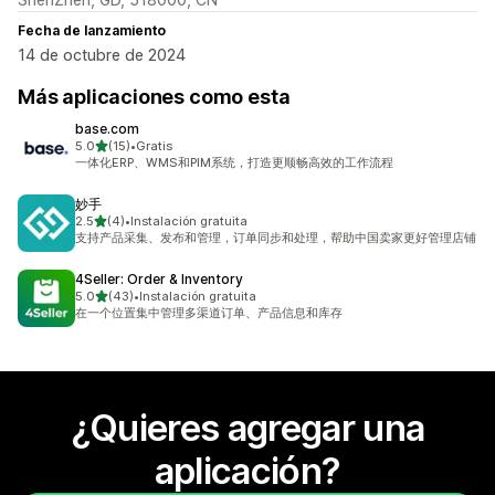
Fecha de lanzamiento
14 de octubre de 2024
Más aplicaciones como esta
base.com
de 5 estrellas
5.0
(15)
•
Gratis
15 reseñas en total
一体化ERP、WMS和PIM系统，打造更顺畅高效的工作流程
妙手
de 5 estrellas
2.5
(4)
•
Instalación gratuita
4 reseñas en total
支持产品采集、发布和管理，订单同步和处理，帮助中国卖家更好管理店铺
4Seller: Order & Inventory
de 5 estrellas
5.0
(43)
•
Instalación gratuita
43 reseñas en total
在一个位置集中管理多渠道订单、产品信息和库存
¿Quieres agregar una
aplicación?