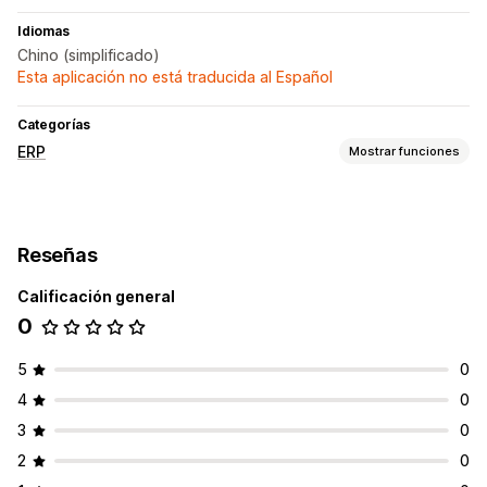
Idiomas
Chino (simplificado)
Esta aplicación no está traducida al Español
Categorías
ERP
Mostrar funciones
Procesamiento de pedidos
Preparación de pedidos automatizada
Gestión de entrega
Reseñas
Procesamiento de lote
Edición de pedidos
Actualizaciones de estado
Sincronización de pedidos
Calificación general
0
Gestión de inventario
Seguimiento de lote
5
0
4
0
3
0
2
0