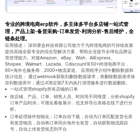
专业的跨境电商erp软件，多主体多平台多店铺一站式管
理，产品上架-备货采购-订单发货-利润分析-售后维护，全
链条处理。
应用描述： 深圳赛盒科技有限公司致力于为跨境电商的可持续发展
提供高端全面专业的综合型解决方案，帮助企业提升全球化品牌运
营管理能力。对接Amazon、eBay、Wish、AliExpress、
Shopee、Walmart、Lazada、Cdiscount等50+跨境电商平台，
60+海外仓服务商，2000+物流渠道。 应用程序介绍中删除数据和
统计信息： 通过webhook获取到删除数据请求，将删除数据请求保
存到数据库中，通过JOB定期7天内执行清理服务进行数据删除。
一站式管理shopify所有店铺的订单
按店铺、产品、订单、销售人员、时间等不同维度，分析shopify
订单产品利润；可视化看板展示，也支持导出表格在线下进行分
析。
订单处理操作智能化：订单自动下载，自动为订单匹配发货仓库
和发货物流，自动将订单同步海外仓发货，自动获取物流跟踪
号，自动上传发货状态到平台