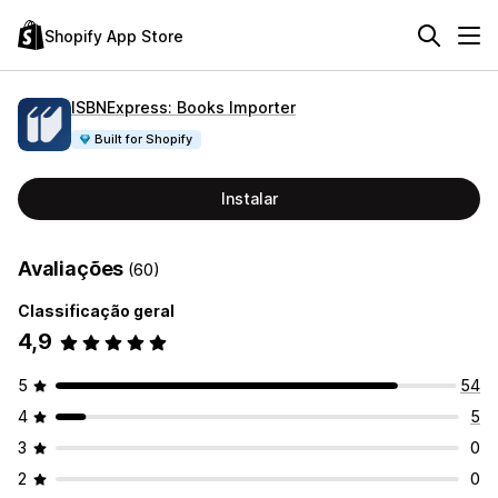
Shopify App Store
ISBNExpress: Books Importer
Built for Shopify
Instalar
Avaliações
(60)
Classificação geral
4,9
5
54
4
5
3
0
2
0