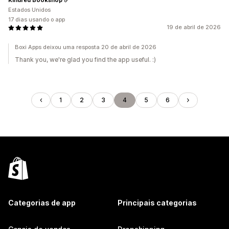
Estados Unidos
17 dias usando o app
19 de abril de 2026
Boxi Apps deixou uma resposta 20 de abril de 2026
Thank you, we're glad you find the app useful. :)
1
2
3
4
5
6
Categorias de app
Principais categorias