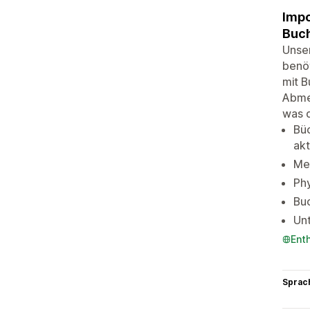
Impo
Buch
Unser
benöt
mit B
Abmes
was d
Büc
akt
Me
Phy
Bu
Unt
Ent
Sprac