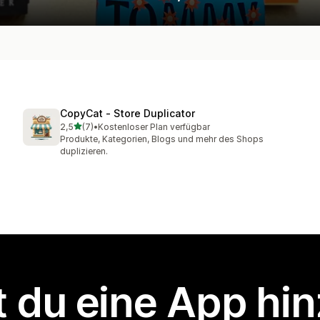
CopyCat ‑ Store Duplicator
von 5 Sternen
2,5
(7)
•
Kostenloser Plan verfügbar
7 Rezensionen insgesamt
Produkte, Kategorien, Blogs und mehr des Shops
duplizieren.
 du eine App hi