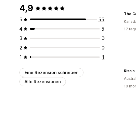
4,9
5
55
Kanad
4
5
17 tag
3
0
2
0
1
1
Risala
Eine Rezension schreiben
Austra
Alle Rezensionen
10 mon