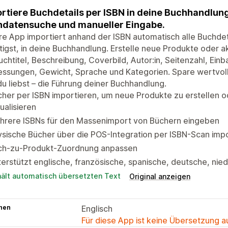
rtiere Buchdetails per ISBN in deine Buchhandlung
datensuche und manueller Eingabe.
e App importiert anhand der ISBN automatisch alle Buchdetai
igst, in deine Buchhandlung. Erstelle neue Produkte oder a
uchtitel, Beschreibung, Coverbild, Autor:in, Seitenzahl, Ei
sungen, Gewicht, Sprache und Kategorien. Spare wertvolle
u liebst – die Führung deiner Buchhandlung.
her per ISBN importieren, um neue Produkte zu erstellen 
ualisieren
hrere ISBNs für den Massenimport von Büchern eingeben
sische Bücher über die POS-Integration per ISBN-Scan imp
ch-zu-Produkt-Zuordnung anpassen
erstützt englische, französische, spanische, deutsche, nie
hält automatisch übersetzten Text
Original anzeigen
hen
Englisch
Für diese App ist keine Übersetzung 