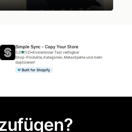
Simple Sync ‑ Copy Your Store
von 5 Sternen
5,0
(12)
•
Kostenloser Test verfügbar
12 Rezensionen insgesamt
Shop-Produkte, Kategorien, Metaobjekte und mehr
duplizieren!
Built for Shopify
nzufügen?