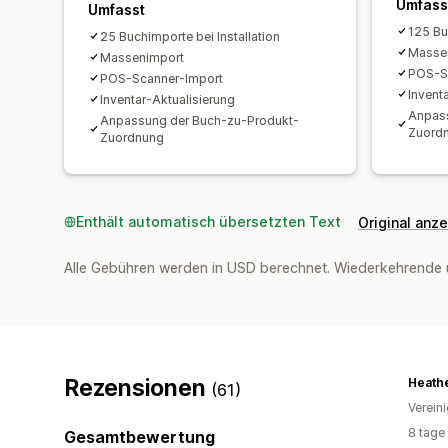
Umfass
Umfasst
125 Bu
25 Buchimporte bei Installation
Masse
Massenimport
POS-S
POS-Scanner-Import
Invent
Inventar-Aktualisierung
Anpass
Anpassung der Buch-zu-Produkt-
Zuord
Zuordnung
Enthält automatisch übersetzten Text
Original anz
Alle Gebühren werden in USD berechnet. Wiederkehrende 
Rezensionen
Heathe
(61)
Verein
8 tage
Gesamtbewertung