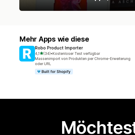
Mehr Apps wie diese
Robo Product Importer
von 5 Sternen
4,1
(34)
•
Kostenloser Test verfügbar
34 Rezensionen insgesamt
Massenimport von Produkten per Chrome-Erweiterung
oder URL
Built for Shopify
Möchtest