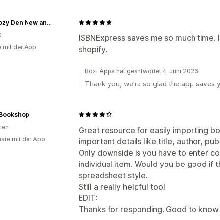
The Cozy Den New and Second Chance Books
a
ISBNExpress saves me so much time. I a
e mit der App
shopify.
Boxi Apps hat geantwortet 4. Juni 2026
Thank you, we're so glad the app saves y
 Bookshop
lien
Great resource for easily importing boo
ate mit der App
important details like title, author, pu
Only downside is you have to enter cos
individual item. Would you be good if t
spreadsheet style.
Still a really helpful tool
EDIT:
Thanks for responding. Good to know