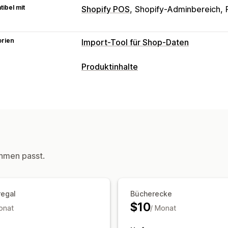
ibel mit
Shopify POS
Shopify-Adminbereich
orien
Import-Tool für Shop-Daten
Datensynchronisierung
Produktinhalte
Produktsynchronisierung
Inhaltsarten
Datenmigration
Beschreibungen
Titel
Bilder
Tags
Massenimport
Massenupdates
Meta
hmen passt.
regal
Bücherecke
$10
onat
/ Monat