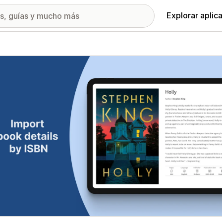
Explorar aplic
ía de imágenes destacadas