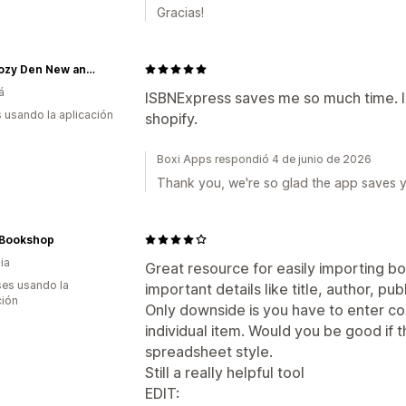
Gracias!
The Cozy Den New and Second Chance Books
á
ISBNExpress saves me so much time. I a
s usando la aplicación
shopify.
Boxi Apps respondió 4 de junio de 2026
Thank you, we're so glad the app saves y
 Bookshop
ia
Great resource for easily importing boo
es usando la
important details like title, author, pu
ción
Only downside is you have to enter cos
individual item. Would you be good if t
spreadsheet style.
Still a really helpful tool
EDIT: