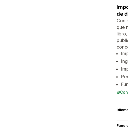
Impo
de d
Con s
que n
libro
publi
concé
Imp
Ing
Imp
Per
Fun
Con
Idiom
Funci