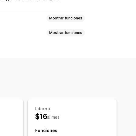
Mostrar funciones
Mostrar funciones
quetas
 masivas
Metacampos
Productos
Librero
$16
al mes
Funciones