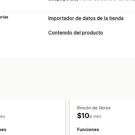
orías
Importador de datos de la tienda
Sincronización de datos
Contenido del producto
Sincronización de productos
Tipos de contenido
Migración de datos
Descripciones
Títulos
Imágenes
Eti
Importación masiva
Actualizaciones
e
Rincón de libros
$10
mes
al mes
nes
Funciones