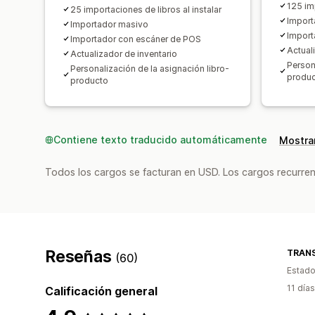
125 im
25 importaciones de libros al instalar
Import
Importador masivo
Import
Importador con escáner de POS
Actual
Actualizador de inventario
Person
Personalización de la asignación libro-
produ
producto
Contiene texto traducido automáticamente
Mostrar
Todos los cargos se facturan en USD. Los cargos recurren
Reseñas
(60)
Estado
11 día
Calificación general