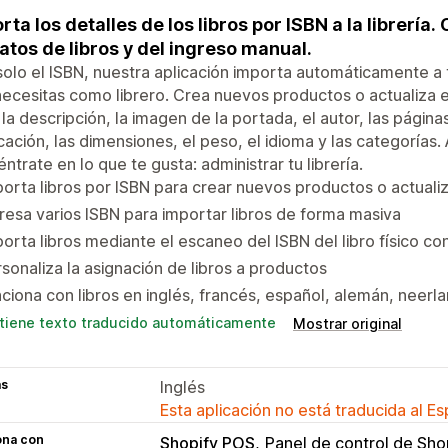
rta los detalles de los libros por ISBN a la librería
atos de libros y del ingreso manual.
olo el ISBN, nuestra aplicación importa automáticamente a tu
ecesitas como librero. Crea nuevos productos o actualiza el 
, la descripción, la imagen de la portada, el autor, las págin
cación, las dimensiones, el peso, el idioma y las categorías.
ntrate en lo que te gusta: administrar tu librería.
orta libros por ISBN para crear nuevos productos o actualiza
resa varios ISBN para importar libros de forma masiva
orta libros mediante el escaneo del ISBN del libro físico co
sonaliza la asignación de libros a productos
ciona con libros en inglés, francés, español, alemán, neerl
tiene texto traducido automáticamente
Mostrar original
as
Inglés
Esta aplicación no está traducida al E
ona con
Shopify POS
Panel de control de Sho