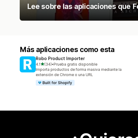
Lee sobre las aplicaciones que F
Más aplicaciones como esta
Robo Product Importer
de 5 estrellas
4.1
(34)
•
Prueba gratis disponible
34 reseñas en total
Importa productos de forma masiva mediante la
extensión de Chrome o una URL
Built for Shopify