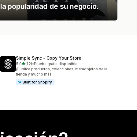
 la popularidad de su negocio.
Simple Sync ‑ Copy Your Store
de 5 estrellas
5.0
(12)
•
Prueba gratis disponible
12 reseñas en total
¡Duplica productos, colecciones, metaobjetos de la
tienda y mucho más!
Built for Shopify