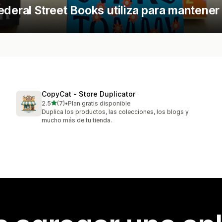
ederal Street Books utiliza para mantener
CopyCat ‑ Store Duplicator
de 5 estrellas
2.5
(7)
•
Plan gratis disponible
7 reseñas en total
Duplica los productos, las colecciones, los blogs y
mucho más de tu tienda.