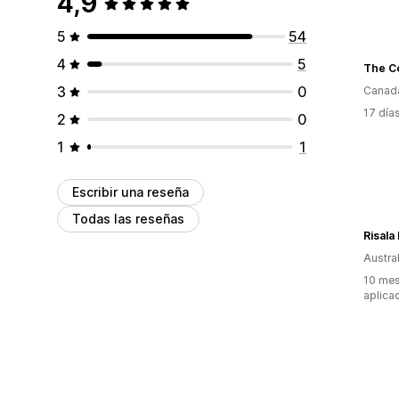
4,9
5
54
4
5
3
0
Canad
17 día
2
0
1
1
Escribir una reseña
Todas las reseñas
Risala
Austral
10 mes
aplica