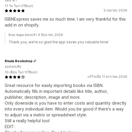
แคนาดา
17 วัน ในการใช้แอป
3 เมษายน 2026
ISBNExpress saves me so much time. I am very thankful for this
add in on shopify.
Boxi Apps ตอบแล้ว 4 มิถุนายน 2026
Thank you, we're so glad the app saves you valuable time!
Risala Bookshop
ออสเตรเลีย
10 เดือน ในการใช้แอป
แก้ไขเมื่อ 11 มกราคม 2026
Great resource for easily importing books via ISBN.
Automatically fills in important details like title, author,
publisher, description, image and more.
Only downside is you have to enter costs and quantity directly
into every individual item. Would you be good if there's a way
to adjust via a matrix or spreadsheet style.
Still a really helpful tool
EDIT: