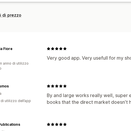
i di prezzo
ia Fiore
Very good app. Very usefull for my sh
n anno di utilizzo
p
smos
a
By and large works really well, super 
di utilizzo dell’app
books that the direct market doesn't 
ublications