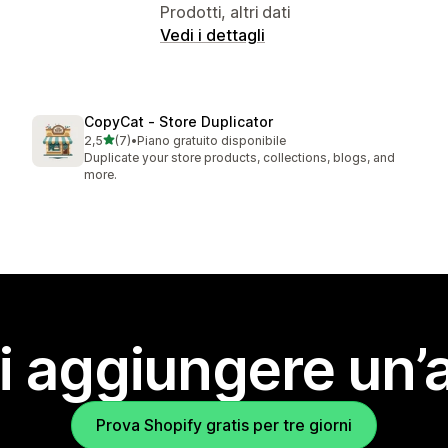
Prodotti, altri dati
Vedi i dettagli
CopyCat ‑ Store Duplicator
stelle su 5
2,5
(7)
•
Piano gratuito disponibile
7 recensioni totali
Duplicate your store products, collections, blogs, and
more.
i aggiungere un’
Prova Shopify gratis per tre giorni