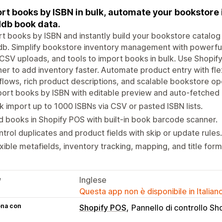
rt books by ISBN in bulk, automate your bookstor
db book data.
t books by ISBN and instantly build your bookstore catalog
db. Simplify bookstore inventory management with powerf
CSV uploads, and tools to import books in bulk. Use Shopif
er to add inventory faster. Automate product entry with fle
lows, rich product descriptions, and scalable bookstore o
ort books by ISBN with editable preview and auto-fetched 
k import up to 1000 ISBNs via CSV or pasted ISBN lists.
 books in Shopify POS with built-in book barcode scanner.
trol duplicates and product fields with skip or update rules.
xible metafields, inventory tracking, mapping, and title form
e
Inglese
Questa app non è disponibile in Italian
ona con
Shopify POS
Pannello di controllo Sh