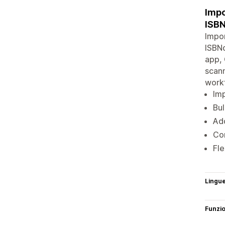
Impo
ISBN
Impor
ISBN
app, 
scann
workf
Imp
Bul
Add
Con
Fle
Lingu
Funzi