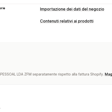
orie
Importazione dei dati del negozio
Contenuti relativi ai prodotti
Tipi di contenuti
Descrizioni
Titoli
Descrizioni SEO
T
Descrizioni delle collezioni
Recension
Creazione di contenuti
Modifica delle immagini
Multilingua
Importazione ed esportazione
Aggio
PESSOAL LDA ZFM separatamente rispetto alla fattura Shopify.
Magg
.