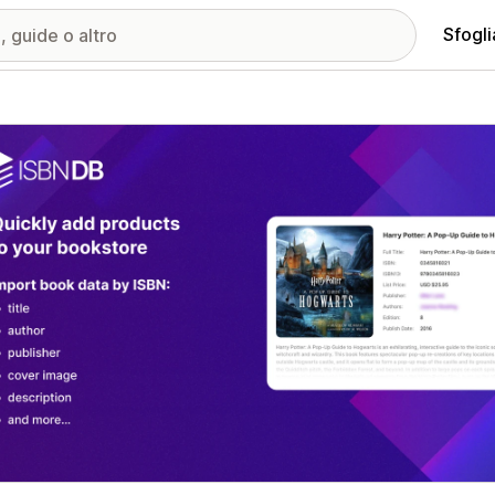
Sfogli
ria immagini in evidenza