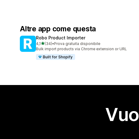
Altre app come questa
Robo Product Importer
stelle su 5
4,1
(34)
•
Prova gratuita disponibile
34 recensioni totali
Bulk import products via Chrome extension or URL
Built for Shopify
Vuo