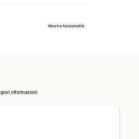
Mostra funzionalità
itoli SEO
Immagini
Tag
Varianti
i
Dati strutturati
Modifica in blocco
rnamenti automatici
iori informazioni