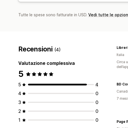
Tutte le spese sono fatturate in USD.
Vedi tutte le opzion
Recensioni
Librer
(4)
Italia
Circa u
Valutazione complessiva
dell’ap
5
5
4
BD Co
Canad
4
0
7 mesi 
3
0
2
0
1
0
Page P