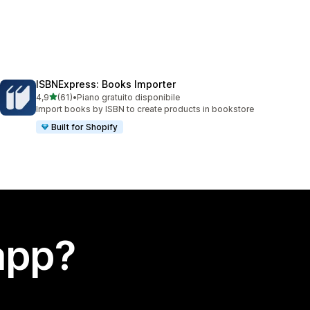
ISBNExpress: Books Importer
stelle su 5
4,9
(61)
•
Piano gratuito disponibile
61 recensioni totali
Import books by ISBN to create products in bookstore
Built for Shopify
app?