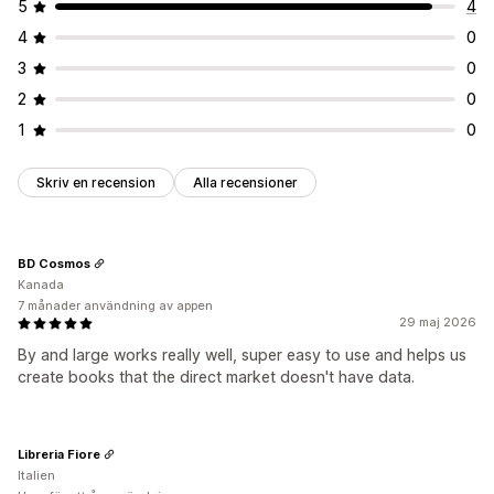
5
4
4
0
3
0
2
0
1
0
Skriv en recension
Alla recensioner
BD Cosmos
Kanada
7 månader användning av appen
29 maj 2026
By and large works really well, super easy to use and helps us
create books that the direct market doesn't have data.
Libreria Fiore
Italien