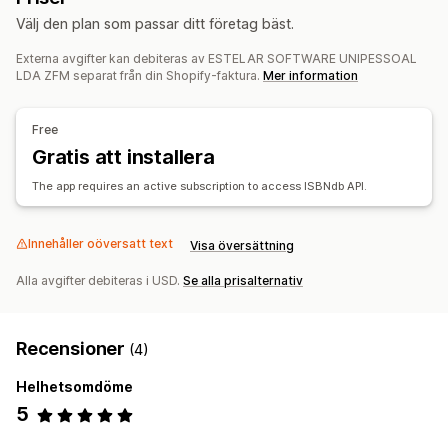
Välj den plan som passar ditt företag bäst.
Strukturerade data
Externa avgifter kan debiteras av ESTELAR SOFTWARE UNIPESSOAL
Skapande av innehåll
LDA ZFM separat från din Shopify-faktura.
Mer information
Bildredigering
Flera språk
Massredigering
Import och export
Automatiska uppdateringar
Free
Gratis att installera
The app requires an active subscription to access ISBNdb API.
Innehåller oöversatt text
Visa översättning
Alla avgifter debiteras i USD.
Se alla prisalternativ
Recensioner
(4)
Helhetsomdöme
5