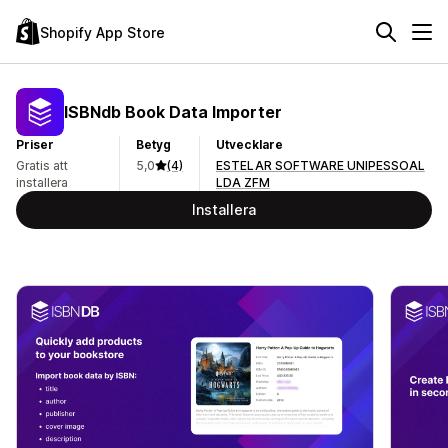
Shopify App Store
ISBNdb Book Data Importer
Priser
Betyg
Utvecklare
Gratis att
5,0
(4)
ESTELAR SOFTWARE UNIPESSOAL
installera
LDA ZFM
Installera