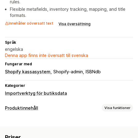
rules.
Flexible metafields, inventory tracking, mapping, and title
formats.
Innehåller oöversatt text
Visa översättning
Språk
engelska
Denna app finns inte översatt till svenska
Fungerar med
Shopify kassasystem
Shopify-admin
ISBNdb
Kategorier
Importverktyg för butiksdata
Produktinnehåll
Visa funktioner
Innehållstyper
Beskrivningar
Titlar
SEO-beskrivningar
SEO-titlar
Bilder
Priser
Taggar
Varianter
Produktseriebeskrivningar
Recensioner