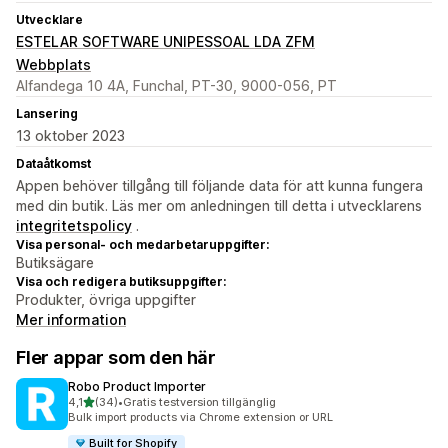
Utvecklare
ESTELAR SOFTWARE UNIPESSOAL LDA ZFM
Webbplats
Alfandega 10 4A, Funchal, PT-30, 9000-056, PT
Lansering
13 oktober 2023
Dataåtkomst
Appen behöver tillgång till följande data för att kunna fungera
med din butik. Läs mer om anledningen till detta i utvecklarens
integritetspolicy
.
Visa personal- och medarbetaruppgifter:
Butiksägare
Visa och redigera butiksuppgifter:
Produkter, övriga uppgifter
Mer information
Fler appar som den här
Robo Product Importer
av 5 stjärnor
4,1
(34)
•
Gratis testversion tillgänglig
34 recensioner totalt
Bulk import products via Chrome extension or URL
Built for Shopify