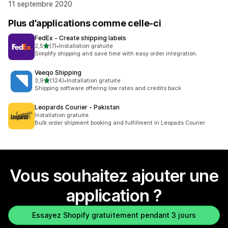
11 septembre 2020
Plus d’applications comme celle-ci
FedEx ‑ Create shipping labels
étoile(s) sur 5
2,5
(7)
•
Installation gratuite
7 avis au total
Simplify shipping and save time with easy order integration.
Veeqo Shipping
étoile(s) sur 5
3,9
(124)
•
Installation gratuite
124 avis au total
Shipping software offering low rates and credits back
Leopards Courier ‑ Pakistan
Installation gratuite
Bulk order shipment booking and fulfillment in Leopads Courier
Vous souhaitez ajouter une
application ?
Essayez Shopify gratuitement pendant 3 jours