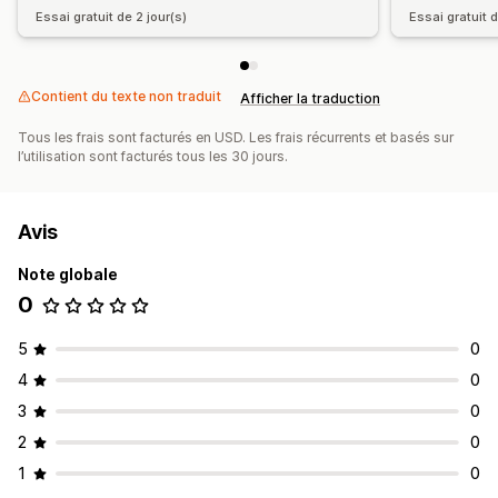
Essai gratuit de 2 jour(s)
Essai gratuit d
Contient du texte non traduit
Afficher la traduction
Tous les frais sont facturés en USD. Les frais récurrents et basés sur
l’utilisation sont facturés tous les 30 jours.
Avis
Note globale
0
5
0
4
0
3
0
2
0
1
0