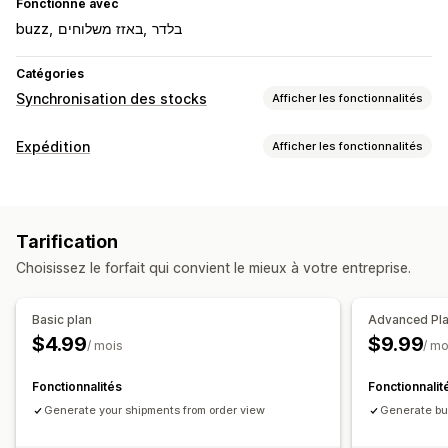
Fonctionne avec
buzz
באזז משלוחים
בלדר
Catégories
Synchronisation des stocks
Afficher les fonctionnalités
Type de synchronisation
Expédition
Afficher les fonctionnalités
Automatique
Étiquettes et emballages
Notifications et rapports
Sélection du transporteur
Alertes automatisées
Tarification
Gestion des expéditions
Choisissez le forfait qui convient le mieux à votre entreprise.
Synchronisation des commandes
Basic plan
Advanced Pl
$4.99
$9.99
/ mois
/ mo
Fonctionnalités
Fonctionnalit
Generate your shipments from order view
Generate bul