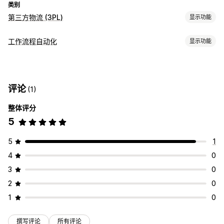
类别
第三方物流 (3PL)
显示功能
订单管理
工作流程自动化
显示功能
发货
多个承运商跟踪
跟踪页面
跟踪链接
跟踪历史记录
自动化任务
库存管理
库存水平
订单发货
订单处理
自动同步
库存调整
评论
(1)
自定义
整体评分
API
自动同步数据
多个商店
5
5
1
4
0
3
0
2
0
1
0
撰写评论
所有评论