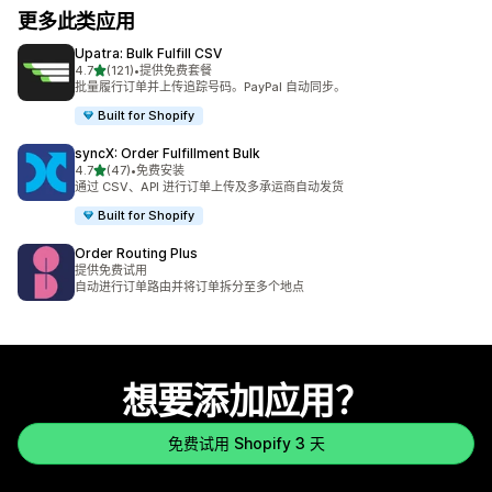
更多此类应用
Upatra: Bulk Fulfill CSV
星（满分 5 星）
4.7
(121)
•
提供免费套餐
总共 121 条评论
批量履行订单并上传追踪号码。PayPal 自动同步。
Built for Shopify
syncX: Order Fulfillment Bulk
星（满分 5 星）
4.7
(47)
•
免费安装
总共 47 条评论
通过 CSV、API 进行订单上传及多承运商自动发货
Built for Shopify
Order Routing Plus
提供免费试用
自动进行订单路由并将订单拆分至多个地点
想要添加应用？
免费试用 Shopify 3 天