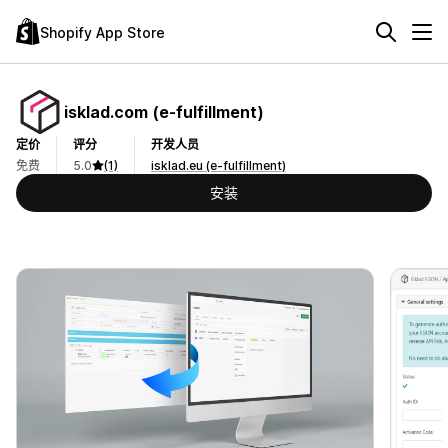
Shopify App Store
isklad.com (e‑fulfillment)
定价
评分
开发人员
免费
5.0
(1)
isklad.eu (e-fulfillment)
安装