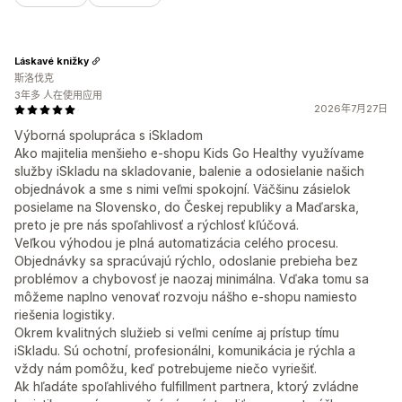
Láskavé knižky
斯洛伐克
3年多 人在使用应用
2026年7月27日
Výborná spolupráca s iSkladom
Ako majitelia menšieho e-shopu Kids Go Healthy využívame
služby iSkladu na skladovanie, balenie a odosielanie našich
objednávok a sme s nimi veľmi spokojní. Väčšinu zásielok
posielame na Slovensko, do Českej republiky a Maďarska,
preto je pre nás spoľahlivosť a rýchlosť kľúčová.
Veľkou výhodou je plná automatizácia celého procesu.
Objednávky sa spracúvajú rýchlo, odoslanie prebieha bez
problémov a chybovosť je naozaj minimálna. Vďaka tomu sa
môžeme naplno venovať rozvoju nášho e-shopu namiesto
riešenia logistiky.
Okrem kvalitných služieb si veľmi ceníme aj prístup tímu
iSkladu. Sú ochotní, profesionálni, komunikácia je rýchla a
vždy nám pomôžu, keď potrebujeme niečo vyriešiť.
Ak hľadáte spoľahlivého fulfillment partnera, ktorý zvládne