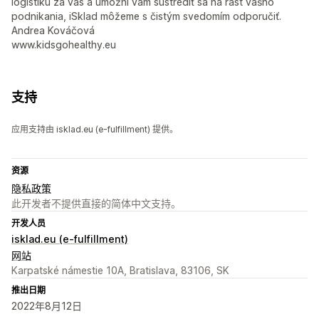
logistiku za vás a umožní vám sústrediť sa na rast vášho
podnikania, iSklad môžeme s čistým svedomím odporučiť.
Andrea Kováčová
www.kidsgohealthy.eu
支持
应用支持由 isklad.eu (e-fulfillment) 提供。
资源
隐私政策
此开发者不提供直接的简体中文支持。
开发人员
isklad.eu (e-fulfillment)
网站
Karpatské námestie 10A, Bratislava, 83106, SK
推出日期
2022年8月12日