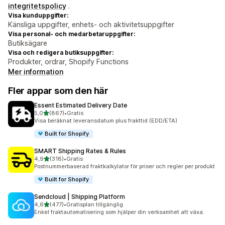
integritetspolicy
.
Visa kunduppgifter:
Känsliga uppgifter, enhets- och aktivitetsuppgifter
Visa personal- och medarbetaruppgifter:
Butiksägare
Visa och redigera butiksuppgifter:
Produkter, ordrar, Shopify Functions
Mer information
Fler appar som den här
Essent Estimated Delivery Date
av 5 stjärnor
5,0
(867)
•
Gratis
867 recensioner totalt
Visa beräknat leveransdatum plus frakttid (EDD/ETA)
Built for Shopify
SMART Shipping Rates & Rules
av 5 stjärnor
4,9
(318)
•
Gratis
318 recensioner totalt
Postnummerbaserad fraktkalkylator för priser och regler per produkt
Built for Shopify
Sendcloud | Shipping Platform
av 5 stjärnor
4,6
(477)
•
Gratisplan tillgänglig
477 recensioner totalt
Enkel fraktautomatisering som hjälper din verksamhet att växa.