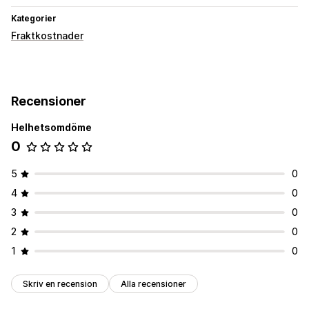
Kategorier
Fraktkostnader
Recensioner
Helhetsomdöme
0
5
0
4
0
3
0
2
0
1
0
Skriv en recension
Alla recensioner