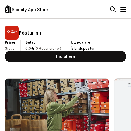
Shopify App Store
Pósturinn
Priser
Betyg
Utvecklare
Gratis
0,0
(0 Recensioner)
Íslandspóstur
Installera