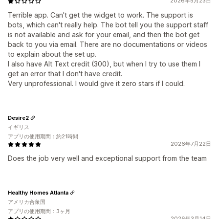
2026年5月23日
Terrible app. Can't get the widget to work. The support is
bots, which can't really help. The bot tell you the support staff
is not available and ask for your email, and then the bot get
back to you via email. There are no documentations or videos
to explain about the set up.
I also have Alt Text credit (300), but when I try to use them I
get an error that I don't have credit.
Very unprofessional. I would give it zero stars if I could.
Desire2
イギリス
アプリの使用期間：約21時間
2026年7月22日
Does the job very well and exceptional support from the team
Healthy Homes Atlanta
アメリカ合衆国
アプリの使用期間：3ヶ月
2026年3月14日