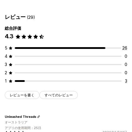
コンプライアンス
アクセシビリティツール
アクセシビリティ
証明書
明細書
テキスト読み上げ
コントラスト
明るさ
レビュー
(29)
カスタマイズ
音声ナビゲーション
キーボードナビゲーション
ツールチップ
総合評価
色とフォント
ウィジェット配置
カスタムCSS
複数言語
ボタン
代替テキスト
複数言語
テキストの間隔
カーソルサイズ
4.3
フォントサイズ
グレースケール
リンクのハイライト
リーディングライン
ウィジェット
SEO
AI搭載
レポート
分析
5
26
4
0
3
0
2
0
1
3
レビューを書く
すべてのレビュー
Unleashed Threads
オーストラリア
アプリの使用期間：25日