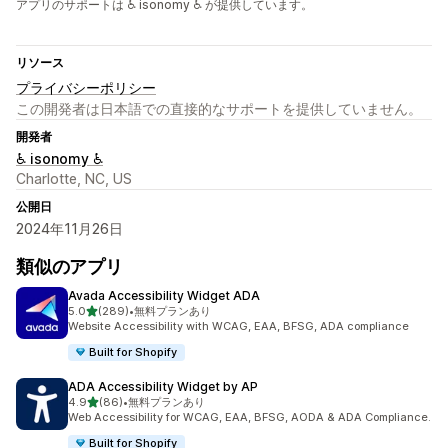
アプリのサポートは ♿ isonomy ♿ が提供しています。
リソース
プライバシーポリシー
この開発者は日本語での直接的なサポートを提供していません。
開発者
♿ isonomy ♿
Charlotte, NC, US
公開日
2024年11月26日
類似のアプリ
Avada Accessibility Widget ADA
5つ星中
5.0
(289)
•
無料プランあり
合計レビュー数：289件
Website Accessibility with WCAG, EAA, BFSG, ADA compliance
Built for Shopify
ADA Accessibility Widget by AP
5つ星中
4.9
(86)
•
無料プランあり
合計レビュー数：86件
Web Accessibility for WCAG, EAA, BFSG, AODA & ADA Compliance.
Built for Shopify