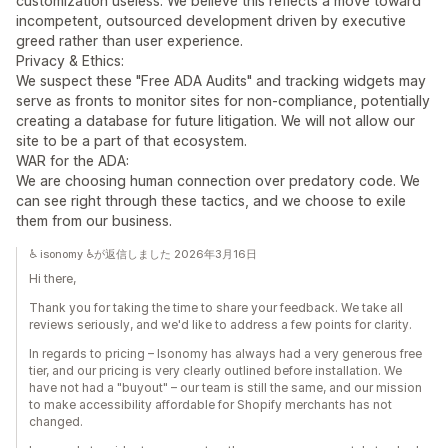
customization useless. We believe this reflects a move toward
incompetent, outsourced development driven by executive
greed rather than user experience.
Privacy & Ethics:
We suspect these "Free ADA Audits" and tracking widgets may
serve as fronts to monitor sites for non-compliance, potentially
creating a database for future litigation. We will not allow our
site to be a part of that ecosystem.
WAR for the ADA:
We are choosing human connection over predatory code. We
can see right through these tactics, and we choose to exile
them from our business.
♿ isonomy ♿が返信しました 2026年3月16日
Hi there,
Thank you for taking the time to share your feedback. We take all
reviews seriously, and we'd like to address a few points for clarity.
In regards to pricing – Isonomy has always had a very generous free
tier, and our pricing is very clearly outlined before installation. We
have not had a "buyout" – our team is still the same, and our mission
to make accessibility affordable for Shopify merchants has not
changed.