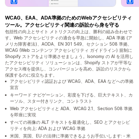
WCAG、EAA、ADA準拠のためのWebアクセシビリティ
ツール。アクセシビリティ関連の訴訟から身を守る
包括性の向上とサイト メトリクスの向上は、勝利の組み合わせで
す。Web アクセシビリティの適合を早急に開始し、ADA 準拠 (ア
メリカ障害者法)、AODA、EN 301 549、セクション 508 準拠、
WCAG (Web コンテンツ アクセシビリティ ガイドライン) 規制に
Shopify ストアをより準拠させましょう。Isonomy の AI を活用し
たアクセシビリティ ソリューションは、Shopify ストアが平等な
アクセス権を提供し、コンバージョンを高め、訴訟のリスクから
保護するのに役立ちます。
アクセシビリティ認証および WCAG、ADA、EAA などへの準拠
宣言
キーワード ナビゲーション、彩度を下げる、巨大テキスト、カ
ーソル、スター付きリンク、コントラスト
Web アクセシビリティと ADA、WCAG 2.1、Section 508 準拠
を即座に実現
すべての画像の ALT テキストを最適化し、SEO とアクセシビ
リティを向上: ADA および WCAG 準拠
米国、英国、EU の法律に準拠できるようお手伝いします: - 米