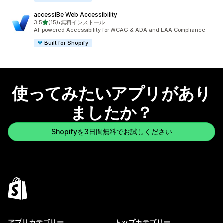
accessiBe Web Accessibility
5つ星中
3.5
(15)
•
無料インストール
合計レビュー数：15件
AI-powered Accessibility for WCAG & ADA and EAA Compliance
Built for Shopify
使ってみたいアプリがあり
ましたか？
Shopifyを3日間無料でお試しください
アプリカテゴリー
トップカテゴリー