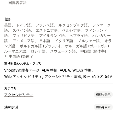
国障害者法
言語
英語、 ドイツ語、 フランス語、 ルクセンブルク語、 デンマーク
語、 スペイン語、 エストニア語、 ペルシア語、 フィンランド
語、 フィリピノ語、 アイルランド語、 ヘブライ語、 ハンガリー
語、 アルメニア語、 日本語、 イタリア語、 ノルウェー語、 オラ
ンダ語、 ポルトガル語 (ブラジル)、 ポルトガル語 (ポルトガル)、
ルーマニア語、 ロシア語、 スウェーデン語、 中国語 (簡体字)、
と 中国語 (繁体字)
連携対象システム・アプリ
Shopify管理者ページ
ADA 準拠
AODA
WCAG 準拠
Web アクセシビリティ
アクセシビリティ準拠
欧州 EN 301 549
カテゴリー
アクセシビリティ
機能を表示
コンプライアンスタイプ
法務関連
機能を表示
ADA
AODA
EAA
WCAG
地域ベース