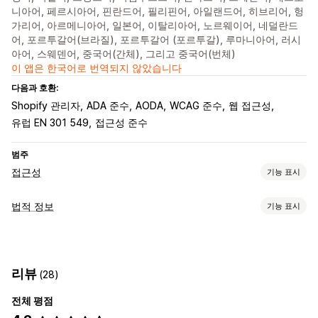
니아어, 페르시아어, 핀란드어, 필리핀어, 아일랜드어, 히브리어, 헝
가리어, 아르메니아어, 일본어, 이탈리아어, 노르웨이어, 네덜란드
어, 포르투갈어(브라질), 포르투갈어 (포르투갈), 루마니아어, 러시
아어, 스웨덴어, 중국어(간체), 그리고 중국어(번체)
이 앱은 한국어로 번역되지 않았습니다
다음과 호환:
Shopify 관리자
ADA 준수
AODA
WCAG 준수
웹 접근성
유럽 EN 301 549
접근성 준수
범주
접근성
기능 표시
규정 준수 유형
법적 정보
기능 표시
ADA
AODA
EAA
WCAG
지역 기반
규정 준수
접근성 도구
접근성
인증
안내
텍스트 음성 변환
대비
밝기
음성 내비게이션
리뷰
(28)
맞춤 설정
키보드 탐색
툴팁
대체 텍스트
여러 언어
텍스트 간격
전체 평점
색상 및 글꼴
위젯 위치
사용자 지정 CSS
여러 언어
버튼
커서 사이즈
글꼴 사이즈
그레이스케일
링크 하이라이트