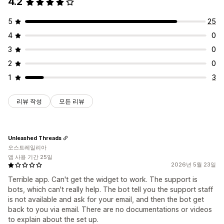
4.2
읽기 줄
위젯
SEO
AI 기반
보고
분석
5
25
4
0
3
0
2
0
1
3
리뷰 작성
모든 리뷰
Unleashed Threads
오스트레일리아
앱 사용 기간 25일
2026년 5월 23일
Terrible app. Can't get the widget to work. The support is
bots, which can't really help. The bot tell you the support staff
is not available and ask for your email, and then the bot get
back to you via email. There are no documentations or videos
to explain about the set up.