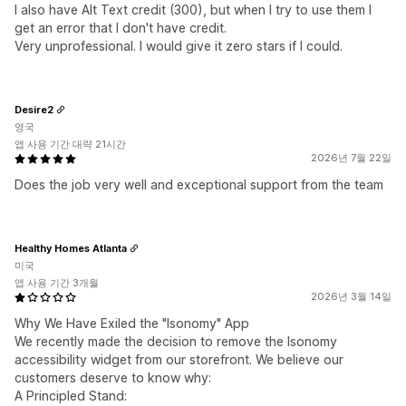
I also have Alt Text credit (300), but when I try to use them I
get an error that I don't have credit.
Very unprofessional. I would give it zero stars if I could.
Desire2
영국
앱 사용 기간 대략 21시간
2026년 7월 22일
Does the job very well and exceptional support from the team
Healthy Homes Atlanta
미국
앱 사용 기간 3개월
2026년 3월 14일
Why We Have Exiled the "Isonomy" App
We recently made the decision to remove the Isonomy
accessibility widget from our storefront. We believe our
customers deserve to know why:
A Principled Stand: