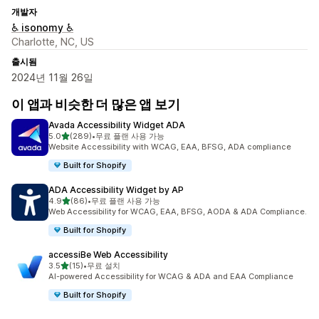
개발자
♿ isonomy ♿
Charlotte, NC, US
출시됨
2024년 11월 26일
이 앱과 비슷한 더 많은 앱 보기
Avada Accessibility Widget ADA
별 5개 중
5.0
(289)
•
무료 플랜 사용 가능
총 리뷰 289개
Website Accessibility with WCAG, EAA, BFSG, ADA compliance
Built for Shopify
ADA Accessibility Widget by AP
별 5개 중
4.9
(86)
•
무료 플랜 사용 가능
총 리뷰 86개
Web Accessibility for WCAG, EAA, BFSG, AODA & ADA Compliance.
Built for Shopify
accessiBe Web Accessibility
별 5개 중
3.5
(15)
•
무료 설치
총 리뷰 15개
AI-powered Accessibility for WCAG & ADA and EAA Compliance
Built for Shopify