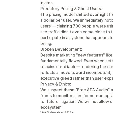
invites.
Predatory Pricing & Ghost Users:
The pricing model shifted overnight fr
a dollar per user. We immediately noti
users"—claiming 700 people were usin
site traffic didn't even come close to
participate in a system that appears to 
billing.
Broken Development:
Despite marketing "new features" like 
fundamentally flawed. Even when settin
remains un-hidable—rendering the cus
reflects a move toward incompetent,
executive greed rather than user exp
Privacy & Ethics:
We suspect these "Free ADA Audits" a
fronts to monitor sites for non-compli
for future litigation. We will not allow o
ecosystem.
WAR for the ADA: