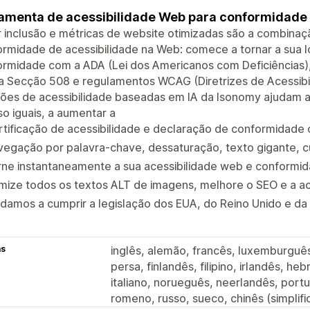
amenta de acessibilidade Web para conformidad
 inclusão e métricas de website otimizadas são a combinaç
rmidade de acessibilidade na Web: comece a tornar a sua l
ormidade com a ADA (Lei dos Americanos com Deficiências)
a Secção 508 e regulamentos WCAG (Diretrizes de Acessibi
ões de acessibilidade baseadas em IA da Isonomy ajudam as 
o iguais, a aumentar a
rtificação de acessibilidade e declaração de conformidad
egação por palavra-chave, dessaturação, texto gigante, c
rne instantaneamente a sua acessibilidade web e conform
mize todos os textos ALT de imagens, melhore o SEO e a ac
damos a cumprir a legislação dos EUA, do Reino Unido e da 
as
inglês, alemão, francês, luxemburguê
persa, finlandês, filipino, irlandês, h
italiano, norueguês, neerlandês, portu
romeno, russo, sueco, chinês (simplifi