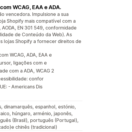
e com WCAG, EAA e ADA.
ão vencedora. Impulsione a sua
oja Shopify mais compatível com a
, AODA, EN 301 549, conformidade
lidade de Conteúdo da Web). As
lojas Shopify a fornecer direitos de
e com WCAG, ADA, EAA e
ursor, ligações com e
idade com a ADA, WCAG 2
essibilidade: confor
UE: - Americans Dis
s, dinamarquês, espanhol, estónio,
ebraico, húngaro, arménio, japonês,
guês (Brasil), português (Portugal),
cado)e chinês (tradicional)