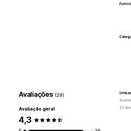
Funci
Categ
Avaliações
Unlea
(29)
Austrál
25 dia
Avaliação geral
4,3
5
26