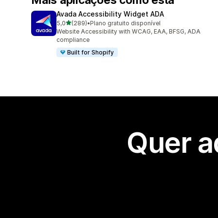
Avada Accessibility Widget ADA
de 5 estrelas
5,0
(289)
•
Plano gratuito disponível
289 total de avaliações
Website Accessibility with WCAG, EAA, BFSG, ADA
compliance
Built for Shopify
Quer a