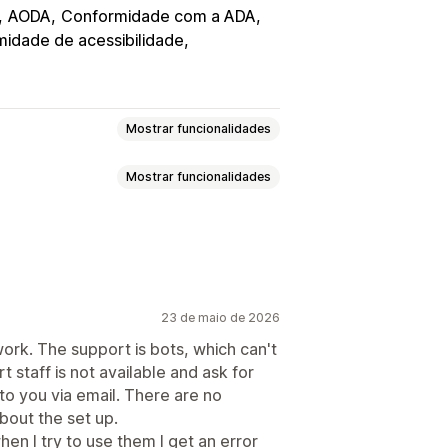
AODA
Conformidade com a ADA
idade de acessibilidade
Mostrar funcionalidades
Mostrar funcionalidades
 região
 discurso
Contraste
Brilho
clado
Sugestões de ferramentas
23 de maio de 2026
t
CSS personalizado
Multilingue
mento do texto
work. The support is bots, which can't
de letra
Escala de cinzentos
t staff is not available and ask for
a
Widget
SEO
Baseado em IA
to you via email. There are no
bout the set up.
hen I try to use them I get an error