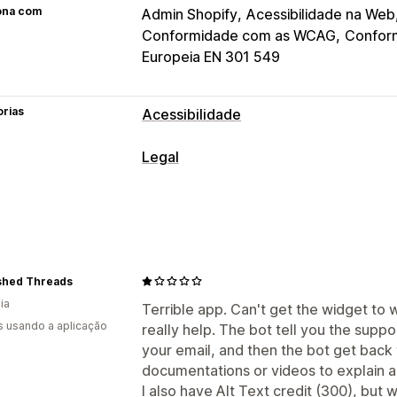
ona com
Admin Shopify
Acessibilidade na Web
Conformidade com as WCAG
Conform
Europeia EN 301 549
orias
Acessibilidade
Tipos de conformidade
Legal
ADA
AODA
EAA
WCAG
Baseado na
Conformidade
Ferramentas de acessibilidade
Acessibilidade
Certificação
Declaração
Texto para
Personalização
Navegação por voz
Navegação no te
shed Threads
Cor e tipo de letra
Posição do widge
Texto alternativo
Multilingue
Espaça
ia
Botões
Terrible app. Can't get the widget to 
Tamanho do cursor
Tamanho do tipo 
s usando a aplicação
really help. The bot tell you the suppor
Destaques da ligação
Linha de leitur
your email, and then the bot get back 
Relatórios
Análise de dados
documentations or videos to explain a
I also have Alt Text credit (300), but w