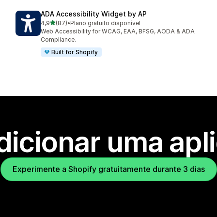
ADA Accessibility Widget by AP
de 5 estrelas
4,9
(87)
•
Plano gratuito disponível
87 total de avaliações
Web Accessibility for WCAG, EAA, BFSG, AODA & ADA
Compliance.
Built for Shopify
dicionar uma apl
Experimente a Shopify gratuitamente durante 3 dias