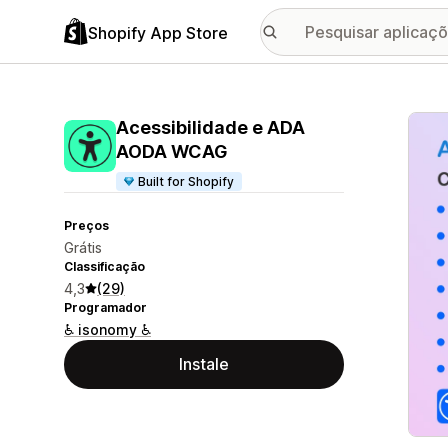
Shopify App Store
Galer
Acessibilidade e ADA
AODA WCAG
Built for Shopify
Preços
Grátis
Classificação
4,3
(29)
Programador
♿ isonomy ♿
Instale