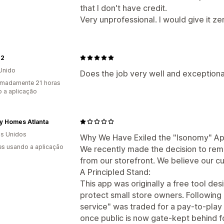
that I don't have credit.
Very unprofessional. I would give it zero
e2
Unido
Does the job very well and exception
imadamente 21 horas
 a aplicação
y Homes Atlanta
s Unidos
Why We Have Exiled the "Isonomy" A
s usando a aplicação
We recently made the decision to rem
from our storefront. We believe our 
A Principled Stand:
This app was originally a free tool des
protect small store owners. Following a
service" was traded for a pay-to-pla
once public is now gate-kept behind 