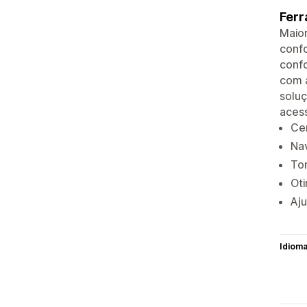
Ferr
Maior
confo
conf
com 
soluç
acess
Ce
Nav
To
Oti
Aju
Idiom