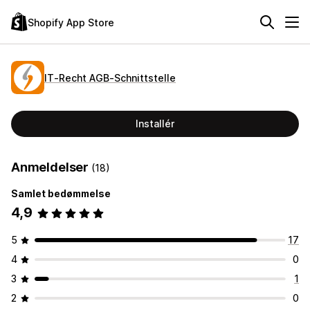
Shopify App Store
IT‑Recht AGB‑Schnittstelle
Installér
Anmeldelser
(18)
Samlet bedømmelse
4,9
5
17
4
0
3
1
2
0