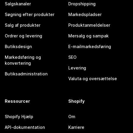
Salgskanaler
Dropshipping
Søgning efter produkter
Markedspladser
Salg af produkter
Produktanmeldelser
Ordrer og levering
Mersalg og sampak
Butiksdesign
E-mailmarkedsføring
Markedsføring og
SEO
konvertering
Levering
Butiksadministration
Valuta og oversættelse
Ressourcer
Shopify
Shopify Hjælp
Om
API-dokumentation
Karriere