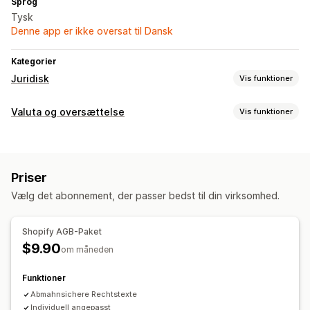
Sprog
Tysk
Denne app er ikke oversat til Dansk
Kategorier
Juridisk
Vis funktioner
Overholdelse
Valuta og oversættelse
Vis funktioner
Databeskyttelse
Vilkår og betingelser
Sprogoversættelse
Politikadministration
Automatisk synkronisering af oversættelser
Priser
Professionel oversættelse
Vælg det abonnement, der passer bedst til din virksomhed.
Shopify AGB-Paket
$9.90
om måneden
Funktioner
Abmahnsichere Rechtstexte
Individuell angepasst