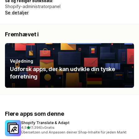
Se og rediger butiksdata:
Shopify-administratorpanel
Se detaljer
Fremhævet i
Vejledning
Udforsk apps, der kan udvikle din tyske
forretning
Flere apps som denne
Shopify Translate & Adapt
ud af 5 stjerner
4,5
(1.396)
•
Gratis
1396 anmeldelser i alt
Übersetzen und Anpassen deiner Shop-Inhalte für jeden Markt