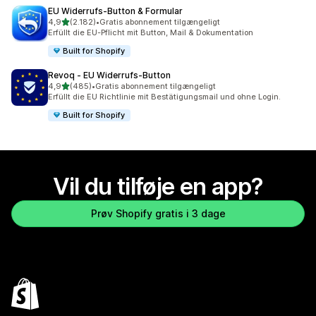
EU Widerrufs‑Button & Formular
ud af 5 stjerner
4,9
(2.182)
•
Gratis abonnement tilgængeligt
2182 anmeldelser i alt
Erfüllt die EU-Pflicht mit Button, Mail & Dokumentation
Built for Shopify
Revoq ‑ EU Widerrufs‑Button
ud af 5 stjerner
4,9
(485)
•
Gratis abonnement tilgængeligt
485 anmeldelser i alt
Erfüllt die EU Richtlinie mit Bestätigungsmail und ohne Login.
Built for Shopify
Vil du tilføje en app?
Prøv Shopify gratis i 3 dage