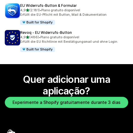
EU Widerrufs‑Button & Formular
de 5 estrelas
4,9
(2.181)
•
Plano gratuito disponível
2181 total de avaliações
Erfüllt die EU-Pflicht mit Button, Mail & Dokumentation
Built for Shopify
Revoq ‑ EU Widerrufs‑Button
de 5 estrelas
4,9
(486)
•
Plano gratuito disponível
486 total de avaliações
Erfüllt die EU Richtlinie mit Bestätigungsmail und ohne Login.
Built for Shopify
Quer adicionar uma
aplicação?
Experimente a Shopify gratuitamente durante 3 dias