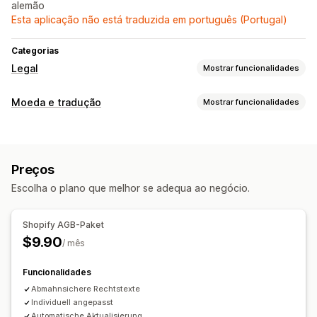
alemão
Esta aplicação não está traduzida em português (Portugal)
Categorias
Legal
Mostrar funcionalidades
Conformidade
Moeda e tradução
Mostrar funcionalidades
Privacidade dos dados
Termos e condições
Tradução de idiomas
Gestão de políticas
Traduções de sincronização automática
Preços
Tradução profissional
Escolha o plano que melhor se adequa ao negócio.
Shopify AGB-Paket
$9.90
/ mês
Funcionalidades
Abmahnsichere Rechtstexte
Individuell angepasst
Automatische Aktualisierung