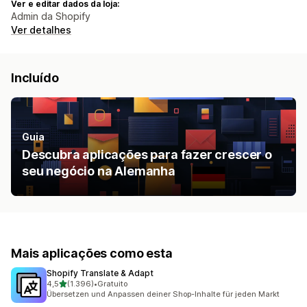
Ver e editar dados da loja:
Admin da Shopify
Ver detalhes
Incluído
Guia
Descubra aplicações para fazer crescer o
seu negócio na Alemanha
Mais aplicações como esta
Shopify Translate & Adapt
de 5 estrelas
4,5
(1.396)
•
Gratuito
1396 total de avaliações
Übersetzen und Anpassen deiner Shop-Inhalte für jeden Markt