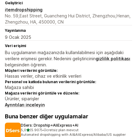
Geliştirici
itemdropshipping
No. 59,East Street, Guancheng Hui District, Zhengzhou,Henan,
Zhengzhou, HA, 450000, CN
Yayınlanma
9 Ocak 2025
Veri erişimi
Bu uygulamanın mağazanızda kullanılabilmesi için aşağıdaki
verilere erişmesi gerekir. Nedenini geliştiricinin
gizlilik politikası
belgesinden öğrenin.
Müşteri verilerini görüntüle:
Hassas veriler, cihaz ve etkinlik verileri
Personel ve katkıda bulunan verilerini görüntüle:
Mağaza sahibi
Mağaza verilerini görüntüle ve düzenle:
Ürünler, siparişler
Ayrıntıları inceleyin
Buna benzer diğer uygulamalar
DSers: Dropship+AliExpress+AI
5 yıldız üzerinden
5,0
(5.907)
•
Ücretsiz plan mevcut
toplam 5907 değerlendirme
Automated dropshipping with AI&AliExpress/Alibaba/US supplier