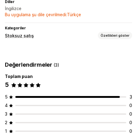
Diller
İngilizce
Bu uygulama şu dile çevrilmedi:Türkçe
Kategoriler
Stoksuz satış
Özellikleri göster
Satabileceğiniz ürünler
Giyim ve aksesuar
Çanta ve valiz
Elektronik
Değerlendirmeler
(3)
Sanat ve el işi
Oyuncak ve oyun
Bebek ürünleri
Spor ürünleri
Evcil hayvan ürünleri
İş ve ofis
Toplam puan
5
Tedarik konumları
Çin
5
3
4
0
3
0
2
0
1
0