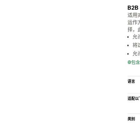
B2
适用
运作
择，
允
将
允
包含
语言
适配以
类别