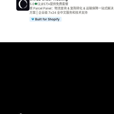
星（满分 5 星）
5.0
(2,857)
•
提供免费套餐
总共 2857 条评论
原 Parcel Panel：物流查询 & 复购转化 & 运输保障一站式解决
方案 | 企业级 7x24 全中文服务和技术支持
Built for Shopify