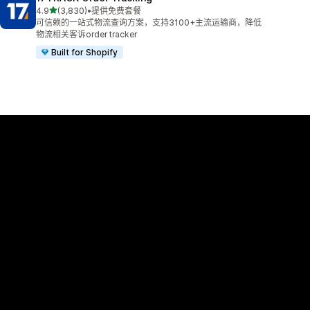
星（满分 5 星）
4.9
(3,830)
•
提供免费套餐
总共 3830 条评论
可信赖的一站式物流查询方案，支持3100+主流运输商，降低
物流相关客诉order tracker
Built for Shopify