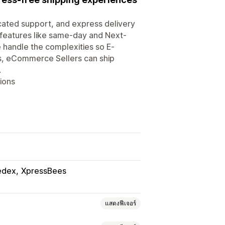
icated support, and express delivery
 features like same-day and Next-
 handle the complexities so E-
cs, eCommerce Sellers can ship
.
ions
edex
XpressBees
แสดงฟีเจอร์