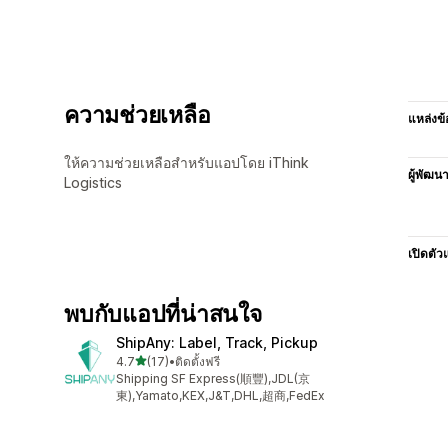
ความช่วยเหลือ
แหล่งข้
ให้ความช่วยเหลือสำหรับแอปโดย iThink
ผู้พัฒน
Logistics
เปิดตัว
พบกับแอปที่น่าสนใจ
ShipAny: Label, Track, Pickup
เต็ม 5 ดาว
4.7
(17)
•
ติดตั้งฟรี
ทั้งหมด 17 รีวิว
Shipping SF Express(順豐),JDL(京
東),Yamato,KEX,J&T,DHL,超商,FedEx