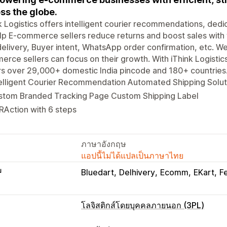
ss the globe.
k Logistics offers intelligent courier recommendations, ded
lp E-commerce sellers reduce returns and boost sales with
elivery, Buyer intent, WhatsApp order confirmation, etc. We
rce sellers can focus on their growth. With iThink Logisti
s over 29,000+ domestic India pincode and 180+ countries
elligent Courier Recommendation Automated Shipping Solut
stom Branded Tracking Page Custom Shipping Label
Action with 6 steps
ภาษาอังกฤษ
แอปนี้ไม่ได้แปลเป็นภาษาไทย
บ
Bluedart
Delhivery
Ecomm
EKart
F
โลจิสติกส์โดยบุคคลภายนอก (3PL)