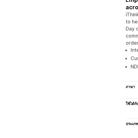
acro
iThin
to he
Day d
comme
order
Int
Cu
NDR
ภาษา
ใช้ได้กั
ประเภท