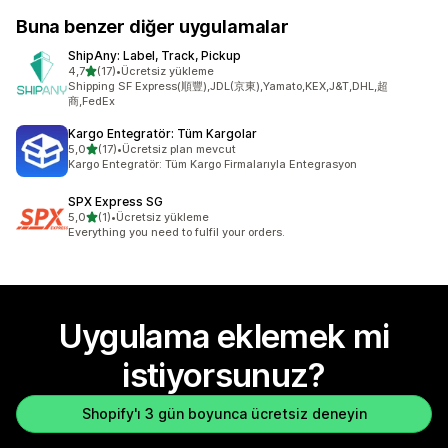
Buna benzer diğer uygulamalar
ShipAny: Label, Track, Pickup
5 yıldız üzerinden
4,7
(17)
•
Ücretsiz yükleme
toplam 17 değerlendirme
Shipping SF Express(順豐),JDL(京東),Yamato,KEX,J&T,DHL,超
商,FedEx
Kargo Entegratör: Tüm Kargolar
5 yıldız üzerinden
5,0
(17)
•
Ücretsiz plan mevcut
toplam 17 değerlendirme
Kargo Entegratör: Tüm Kargo Firmalarıyla Entegrasyon
SPX Express SG
5 yıldız üzerinden
5,0
(1)
•
Ücretsiz yükleme
toplam 1 değerlendirme
Everything you need to fulfil your orders.
Uygulama eklemek mi
istiyorsunuz?
Shopify'ı 3 gün boyunca ücretsiz deneyin