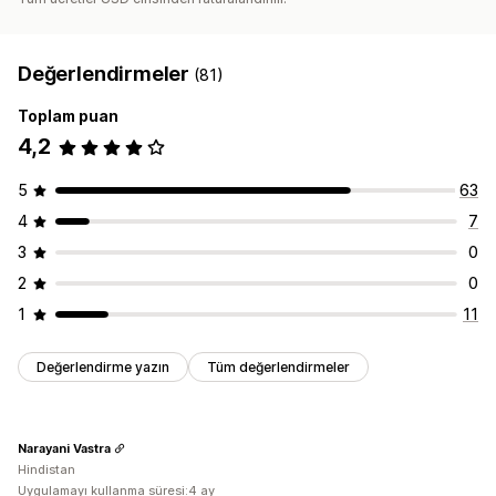
Değerlendirmeler
(81)
Toplam puan
4,2
5
63
4
7
3
0
2
0
1
11
Değerlendirme yazın
Tüm değerlendirmeler
Narayani Vastra
Hindistan
Uygulamayı kullanma süresi:4 ay