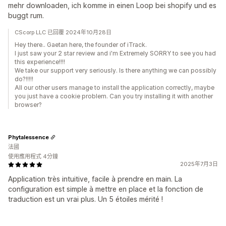
mehr downloaden, ich komme in einen Loop bei shopify und es
buggt rum.
CScorp LLC 已回覆 2024年10月28日
Hey there.. Gaetan here, the founder of iTrack.
I just saw your 2 star review and i'm Extremely SORRY to see you had
this experience!!!!
We take our support very seriously. Is there anything we can possibly
do?!!!!!
All our other users manage to install the application correctly, maybe
you just have a cookie problem. Can you try installing it with another
browser?
Phytalessence
法國
使用應用程式 4分鐘
2025年7月3日
Application très intuitive, facile à prendre en main. La
configuration est simple à mettre en place et la fonction de
traduction est un vrai plus. Un 5 étoiles mérité !