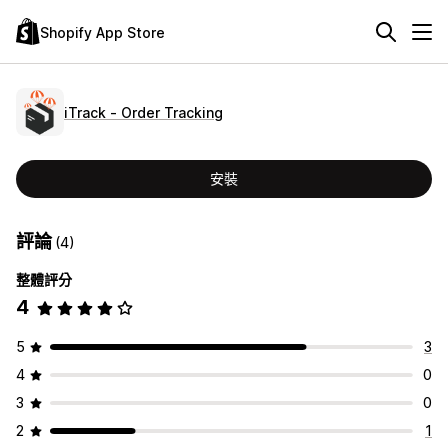
Shopify App Store
iTrack ‑ Order Tracking
安裝
評論
(4)
整體評分
4
5
3
4
0
3
0
2
1