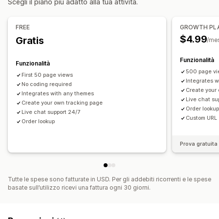
Scegli il piano più adatto alla tua attività.
Monitoraggio degli ordini
Pagine di monitoraggio
Notifiche
Notifiche in tempo reale
FREE
GROWTH PL
$4.99
Gratis
/me
Funzionalità
Funzionalità
500 page vi
First 50 page views
Integrates 
No coding required
Create your
Integrates with any themes
Live chat su
Create your own tracking page
Order looku
Live chat support 24/7
Custom URL
Order lookup
Prova gratuita 
Tutte le spese sono fatturate in USD. Per gli addebiti ricorrenti e le spese
basate sull’utilizzo ricevi una fattura ogni 30 giorni.