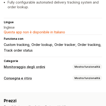
Fully configurable automated delivery tracking system and
order lookup.
Lingue
Inglese
Questa app non è disponibile in Italiano
Funziona con
Custom tracking
Order lookup
Order tracker
Order tracking
Track order status
Categorie
Monitoraggio degli ordini
Mostra funzionalità
Monitoraggio
Consegna e ritiro
Mostra funzionalità
Pagina di monitoraggio brandizzata
Opzioni di consegna
Pagina di ricerca degli ordini
Monitoraggio in tempo reale
Selettore di data
Messaggi personalizzati
Link di monitoraggio personalizzato
Prezzi
Data di consegna prevista
Monitoraggio globale
Monitoraggio in tempo reale