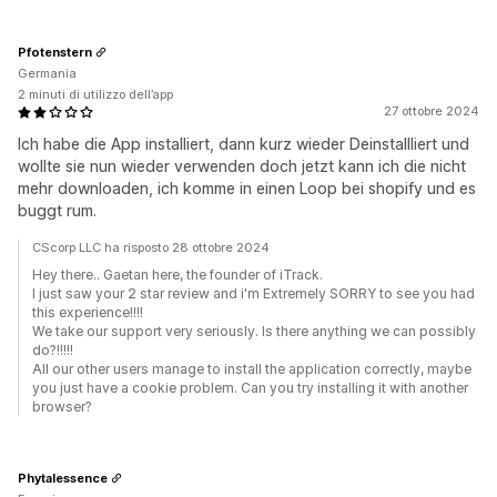
Pfotenstern
Germania
2 minuti di utilizzo dell’app
27 ottobre 2024
Ich habe die App installiert, dann kurz wieder Deinstallliert und
wollte sie nun wieder verwenden doch jetzt kann ich die nicht
mehr downloaden, ich komme in einen Loop bei shopify und es
buggt rum.
CScorp LLC ha risposto 28 ottobre 2024
Hey there.. Gaetan here, the founder of iTrack.
I just saw your 2 star review and i'm Extremely SORRY to see you had
this experience!!!!
We take our support very seriously. Is there anything we can possibly
do?!!!!!
All our other users manage to install the application correctly, maybe
you just have a cookie problem. Can you try installing it with another
browser?
Phytalessence