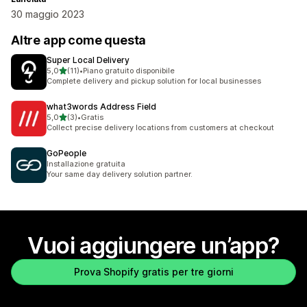
30 maggio 2023
Altre app come questa
Super Local Delivery
stelle su 5
5,0
(11)
•
Piano gratuito disponibile
11 recensioni totali
Complete delivery and pickup solution for local businesses
what3words Address Field
stelle su 5
5,0
(3)
•
Gratis
3 recensioni totali
Collect precise delivery locations from customers at checkout
GoPeople
Installazione gratuita
Your same day delivery solution partner.
Vuoi aggiungere un’app?
Prova Shopify gratis per tre giorni