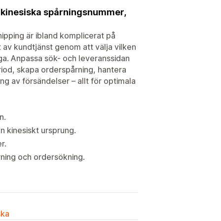
er kinesiska spårningsnummer,
ipping är ibland komplicerat på
av kundtjänst genom att välja vilken
gliga. Anpassa sök- och leveranssidan
eriod, skapa orderspårning, hantera
g av försändelser – allt för optimala
n.
n kinesiskt ursprung.
r.
rning och ordersökning.
ska