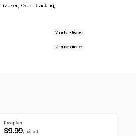
 tracker
Order tracking
Visa funktioner
Visa funktioner
gssida av order
Spårning i realtid
veransdatum
Global spårning
en
Pro-plan
$9.99
/månad