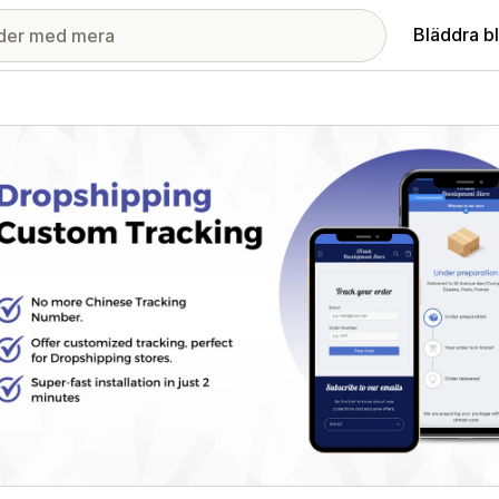
Bläddra b
ri med utvalda bilder