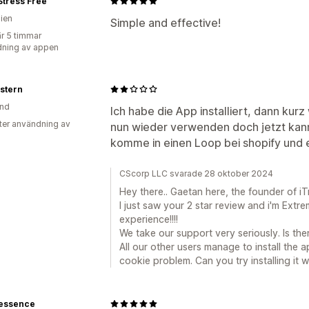
Stress Free
lien
Simple and effective!
r 5 timmar
ning av appen
stern
and
Ich habe die App installiert, dann kurz 
ter användning av
nun wieder verwenden doch jetzt kann
komme in einen Loop bei shopify und 
CScorp LLC svarade 28 oktober 2024
Hey there.. Gaetan here, the founder of i
I just saw your 2 star review and i'm Ext
experience!!!!
We take our support very seriously. Is the
All our other users manage to install the 
cookie problem. Can you try installing it 
lessence