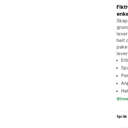
Fikt
enke
Skapa
grund
lever
helt 
paket
lever
Erb
Spa
Per
Anp
Hel
Inn
Språk