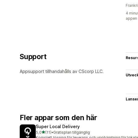
Frankr
4 minu
appen
Support
Resur
Appsupport tillhandahålls av CScorp LLC.
Utvec
Lanse
Fler appar som den här
Super Local Delivery
av 5 stjärnor
5,0
(11)
•
Gratisplan tillgänglig
11 recensioner totalt
Komplett lösning för leverans och upphämtning för lokala