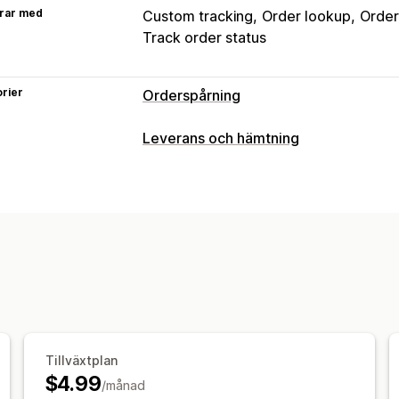
rar med
Custom tracking
Order lookup
Order
Track order status
rier
Orderspårning
Spårning
Leverans och hämtning
Spårningssida för varumärke
Spårnin
Leveransalternativ
Anpassad spårningslänk
Beräknat le
Datumväljare
Anpassade meddeland
Aviseringar
Spårning i realtid
Aviseringar i realtid
Orderspårning
Spåra sidor
Tillväxtplan
$4.99
/månad