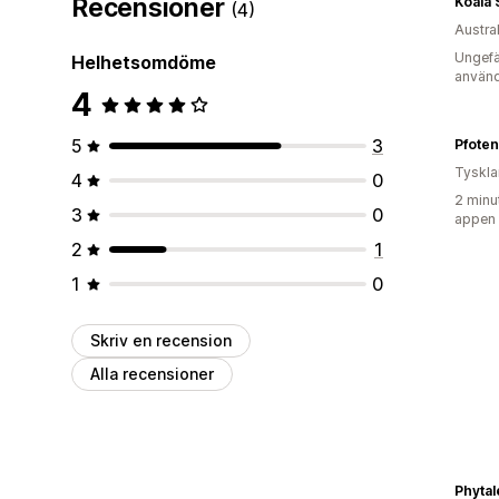
Recensioner
Koala 
(4)
Austra
Ungefä
Helhetsomdöme
använd
4
5
3
Pfoten
Tyskl
4
0
2 minu
3
0
appen
2
1
1
0
Skriv en recension
Alla recensioner
Phyta