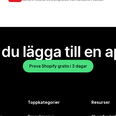
l du lägga till en 
Prova Shopify gratis i 3 dagar
Toppkategorier
Resurser