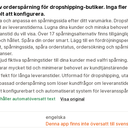
iv orderspårning för dropshipping-butiker. Inga fl
lt att konfigurera.
 och anpassa en spårningssida efter ditt varumärke. Dropsh
 av leveranstiderna. Lugna dina kunder och minska behovet 
anstid du vill visa. Över 17 spårningsalternativ finns tillgän
och hållet. Spåra din order smart. Lägg till en fördröjningsp
, spårningssida, spåra orderstatus, ordersökning och spårnin
anser.
jud fiktiva spårningstider till dina kunder med valfri spårning.
rar mycket tid och minimerar behovet av kundtjänstärende
fekt för långa leveranstider. Utformad för dropshipping, uta
assad orderspårning som löser kundfrågor om leveranstide
t konfigurerbart och automatiserat system för leveransspå
ehåller automatöversatt text
Visa original
engelska
Denna app finns inte översatt till sven