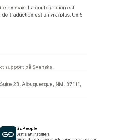
ndre en main. La configuration est
 de traduction est un vrai plus. Un 5
ekt support på Svenska.
Suite 2B, Albuquerque, NM, 87111,
GoPeople
Gratis att installera
Din partner för leveranslösningar samma dag.