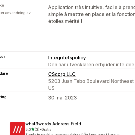
ike
Application très intuitive, facile à pre
ter användning av
simple à mettre en place et la fonction
étoiles mérité !
ser
Integritetspolicy
Den här utvecklaren erbjuder inte dir
klare
CScorp LLC
5203 Juan Tabo Boulevard Northeast 
US
ring
30 maj 2023
what3words Address Field
av 5 stjärnor
5,0
(3)
•
Gratis
3 recensioner totalt
Samla in exakta leveransplatser från kunderna i kassan