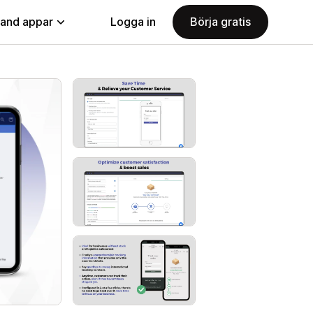
land appar
Logga in
Börja gratis