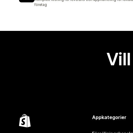
företag
Vil
Appkategorier