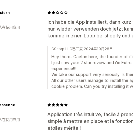
stern
Ich habe die App installiert, dann kurz 
 人在使用应用
nun wieder verwenden doch jetzt kann
komme in einen Loop bei shopify und 
CScorp LLC已回复 2024年10月28日
Hey there.. Gaetan here, the founder of i
I just saw your 2 star review and i'm Ext
experience!!!!
We take our support very seriously. Is the
All our other users manage to install the 
cookie problem. Can you try installing it 
lessence
Application très intuitive, facile à pre
 人在使用应用
simple à mettre en place et la fonction
étoiles mérité !