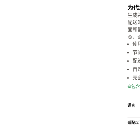
为代
生成
配送
面和
态、
使
节
配
自
完
包含
语言
适配以