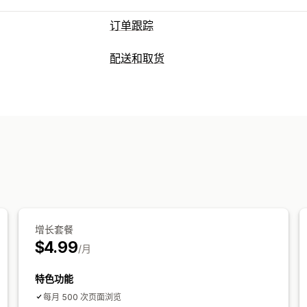
订单跟踪
跟踪
配送和取货
品牌化跟踪页面
订单查询页面
实时跟
配送选项
全球跟踪
日期选择器
自定义消息
通知
实时跟踪
实时通知
订单跟踪
跟踪页面
增长套餐
$4.99
/月
特色功能
每月 500 次页面浏览