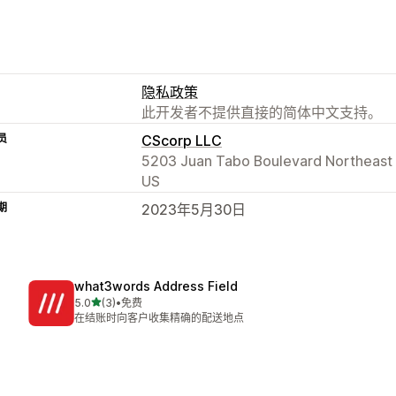
隐私政策
此开发者不提供直接的简体中文支持。
员
CScorp LLC
5203 Juan Tabo Boulevard Northeast 
US
期
2023年5月30日
what3words Address Field
星（满分 5 星）
5.0
(3)
•
免费
总共 3 条评论
在结账时向客户收集精确的配送地点