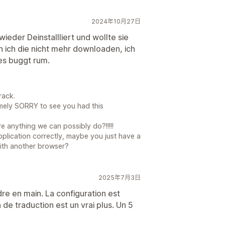
2024年10月27日
wieder Deinstallliert und wollte sie
 ich die nicht mehr downloaden, ich
es buggt rum.
Track.
remely SORRY to see you had this
re anything we can possibly do?!!!!!
application correctly, maybe you just have a
with another browser?
2025年7月3日
ndre en main. La configuration est
 de traduction est un vrai plus. Un 5