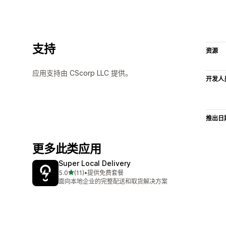
支持
资源
应用支持由 CScorp LLC 提供。
开发人
推出日
更多此类应用
Super Local Delivery
星（满分 5 星）
5.0
(11)
•
提供免费套餐
总共 11 条评论
面向本地企业的完整配送和取货解决方案